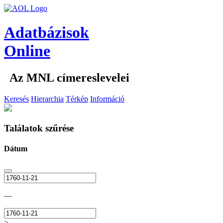
Adatbázisok
Online
Az MNL címereslevelei
Keresés
Hierarchia
Térkép
Információ
Találatok szűrése
Dátum
—
>