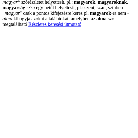
magyar
*
szórészletet helyettesít, pl.:
magyarok
,
magyaroknak
,
magyarság
sz
?
n
egy betűt helyettesít, pl.: sz
e
nt, sz
á
n, sz
í
nben
"
magyar
"
csak a pontos kifejezésre keres pl.
magyarok
-ra nem
-
alma
kihagyja azokat a találatokat, amelyben az
alma
szó
megtalálható
Részletes keresési útmutató