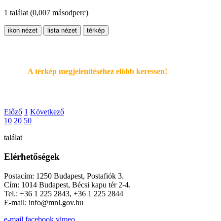
1 találat
(0,007 másodperc)
ikon nézet
lista nézet
térkép
A térkép megjelenítéséhez elöbb keressen!
Előző
1
Következő
10
20
50
találat
Elérhetőségek
Postacím: 1250 Budapest, Postafiók 3.
Cím: 1014 Budapest, Bécsi kapu tér 2-4.
Tel.: +36 1 225 2843, +36 1 225 2844
E-mail: info@mnl.gov.hu
e-mail
facebook
vimeo