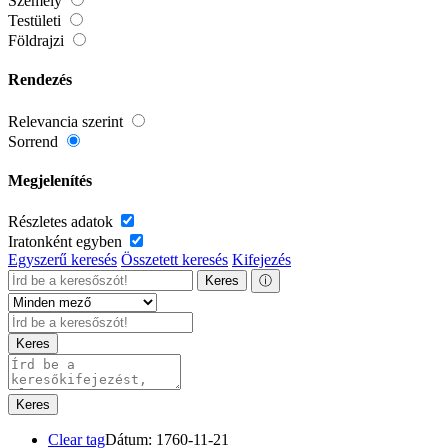
Személy
Testületi
Földrajzi
Rendezés
Relevancia szerint
Sorrend
Megjelenítés
Részletes adatok
Iratonként egyben
Egyszerű keresés
Összetett keresés
Kifejezés
Keres
ⓘ
Keres
Keres
Clear tag
Dátum: 1760-11-21