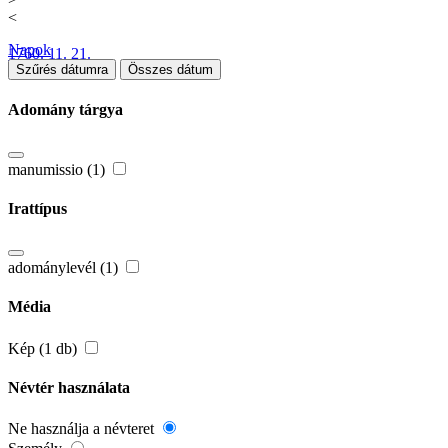
<
Napok
1760. 11. 21.
Szűrés dátumra
Összes dátum
Adomány tárgya
manumissio (1)
Irattípus
adománylevél (1)
Média
Kép (1 db)
Névtér használata
Ne használja a névteret