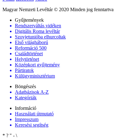
Magyar Nemzeti Levéltár © 2020 Minden jog fenntartva
Gyűjtemények
Rendszerváltás vidéken
Digitális Roma levéltár
Szovjetunióba elhurcoltak
Első világháború
Reformáció 500
Családtörténet
Helytörténet
Középkori gyűjtemény
Pártiratok
Külügyminisztérium
Böngészés
Adatbázisok A-Z
Kategóriák
Információ
Használati útmutató
Impresszum
Keresési segítség
*
?
"
-
\