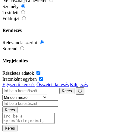
Ne használja a névteret
Személy
Testületi
Földrajzi
Rendezés
Relevancia szerint
Sorrend
Megjelenítés
Részletes adatok
Iratonként egyben
Egyszerű keresés
Összetett keresés
Kifejezés
Keres
ⓘ
Keres
Keres