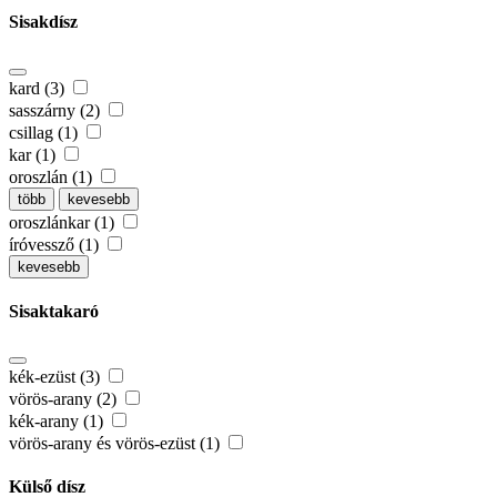
Sisakdísz
kard (3)
sasszárny (2)
csillag (1)
kar (1)
oroszlán (1)
több
kevesebb
oroszlánkar (1)
íróvessző (1)
kevesebb
Sisaktakaró
kék-ezüst (3)
vörös-arany (2)
kék-arany (1)
vörös-arany és vörös-ezüst (1)
Külső dísz