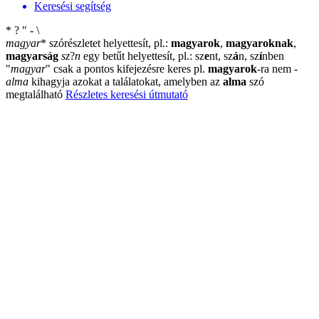
Keresési segítség
*
?
"
-
\
magyar
*
szórészletet helyettesít, pl.:
magyarok
,
magyaroknak
,
magyarság
sz
?
n
egy betűt helyettesít, pl.: sz
e
nt, sz
á
n, sz
í
nben
"
magyar
"
csak a pontos kifejezésre keres pl.
magyarok
-ra nem
-
alma
kihagyja azokat a találatokat, amelyben az
alma
szó
megtalálható
Részletes keresési útmutató