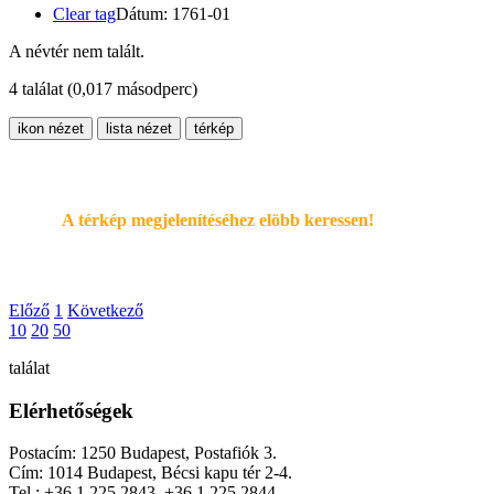
Clear tag
Dátum: 1761-01
A névtér nem talált.
4 találat
(0,017 másodperc)
ikon nézet
lista nézet
térkép
A térkép megjelenítéséhez elöbb keressen!
Előző
1
Következő
10
20
50
találat
Elérhetőségek
Postacím: 1250 Budapest, Postafiók 3.
Cím: 1014 Budapest, Bécsi kapu tér 2-4.
Tel.: +36 1 225 2843, +36 1 225 2844