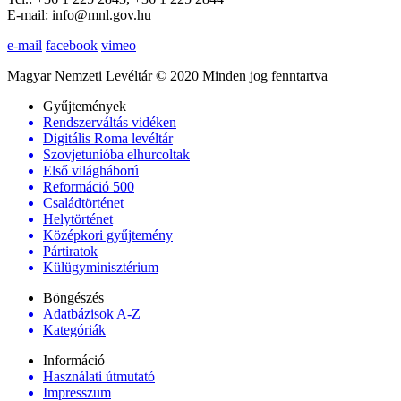
E-mail: info@mnl.gov.hu
e-mail
facebook
vimeo
Magyar Nemzeti Levéltár © 2020 Minden jog fenntartva
Gyűjtemények
Rendszerváltás vidéken
Digitális Roma levéltár
Szovjetunióba elhurcoltak
Első világháború
Reformáció 500
Családtörténet
Helytörténet
Középkori gyűjtemény
Pártiratok
Külügyminisztérium
Böngészés
Adatbázisok A-Z
Kategóriák
Információ
Használati útmutató
Impresszum