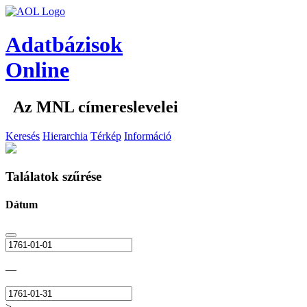
Adatbázisok
Online
Az MNL címereslevelei
Keresés
Hierarchia
Térkép
Információ
Találatok szűrése
Dátum
—
>