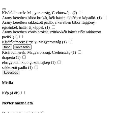
Kísérőcímerek: Magyarország, Csehország. (2)
Arany keretben bíbor brokát, kék háttér, előtérben kőpadló. (1)
Arany keretben sakkozott padló, a keretben bíbor függöny,
égszínkék háttér tájképpel. (1)
Arany keretben vörös brokát, szürke-kék háttér előtt sakkozott
padló. (1)
Kísérőcímeek: Erdély, Magyarország (1)
több
kevesebb
Kísérőcímerek: Magyarország, Csehország (1)
drapéria (1)
elnagyoltan kidolgozott tájkép (1)
sakkozott padló (1)
kevesebb
Média
Kép (4 db)
Névtér használata