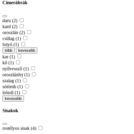
Címerábrák
daru (2)
kard (2)
oroszlán (2)
csillag (1)
folyó (1)
több
kevesebb
kar (1)
kő (1)
nyílvessző (1)
oroszlánfej (1)
szalag (1)
sótömb (1)
írótoll (1)
kevesebb
Sisakok
rostélyos sisak (4)