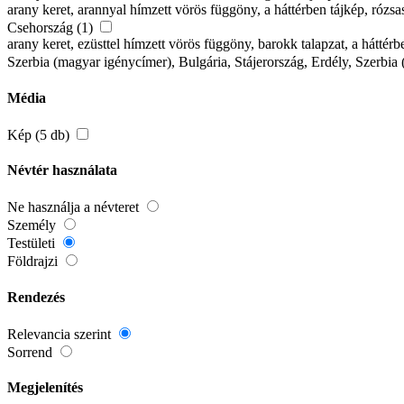
arany keret, arannyal hímzett vörös függöny, a háttérben tájkép, rózsa
Csehország (1)
arany keret, ezüsttel hímzett vörös függöny, barokk talapzat, a hátt
Szerbia (magyar igénycímer), Bulgária, Stájerország, Erdély, Szerbia 
Média
Kép (5 db)
Névtér használata
Ne használja a névteret
Személy
Testületi
Földrajzi
Rendezés
Relevancia szerint
Sorrend
Megjelenítés