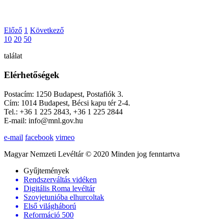
Előző
1
Következő
10
20
50
találat
Elérhetőségek
Postacím: 1250 Budapest, Postafiók 3.
Cím: 1014 Budapest, Bécsi kapu tér 2-4.
Tel.: +36 1 225 2843, +36 1 225 2844
E-mail: info@mnl.gov.hu
e-mail
facebook
vimeo
Magyar Nemzeti Levéltár © 2020 Minden jog fenntartva
Gyűjtemények
Rendszerváltás vidéken
Digitális Roma levéltár
Szovjetunióba elhurcoltak
Első világháború
Reformáció 500