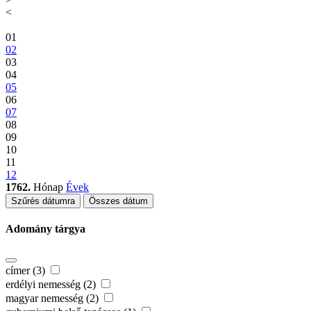
<
01
02
03
04
05
06
07
08
09
10
11
12
1762.
Hónap
Évek
Szűrés dátumra
Összes dátum
Adomány tárgya
címer (3)
erdélyi nemesség (2)
magyar nemesség (2)