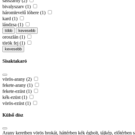
sasszárny (2)
bivalyszarv (1)
háromlevelű lóhere (1)
kard (1)
lándzsa (1)
több
kevesebb
oroszlán (1)
török fej (1)
kevesebb
Sisaktakaró
vörös-arany (2)
fekete-arany (1)
fekete-ezüst (1)
kék-ezüst (1)
vörös-ezüst (1)
Külső dísz
Arany keretben vörös brokát, háttérben kék égbolt, tájkép, előtérben