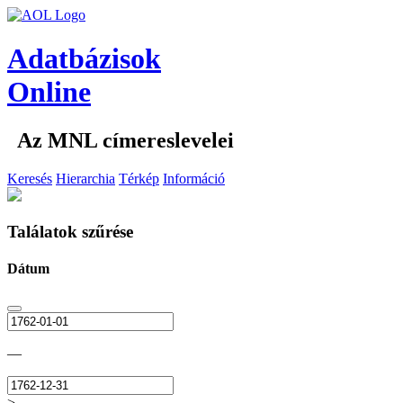
Adatbázisok
Online
Az MNL címereslevelei
Keresés
Hierarchia
Térkép
Információ
Találatok szűrése
Dátum
—
>