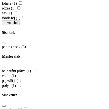
lóhere (1)
rózsa (1)
sas (1)
török fej (1)
kevesebb
Sisakok
pántos sisak (3)
Mesteralak
balharánt pólya (1)
cölöp (1)
pajzsfő (1)
pólya (1)
Sisakdísz