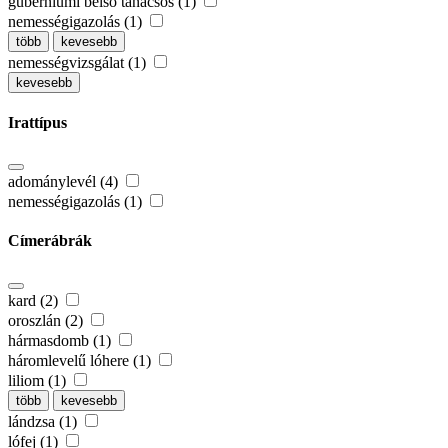
guberniumi belső tanácsos (1)
nemességigazolás (1)
több
kevesebb
nemességvizsgálat (1)
kevesebb
Irattípus
adománylevél (4)
nemességigazolás (1)
Címerábrák
kard (2)
oroszlán (2)
hármasdomb (1)
háromlevelű lóhere (1)
liliom (1)
több
kevesebb
lándzsa (1)
lófej (1)