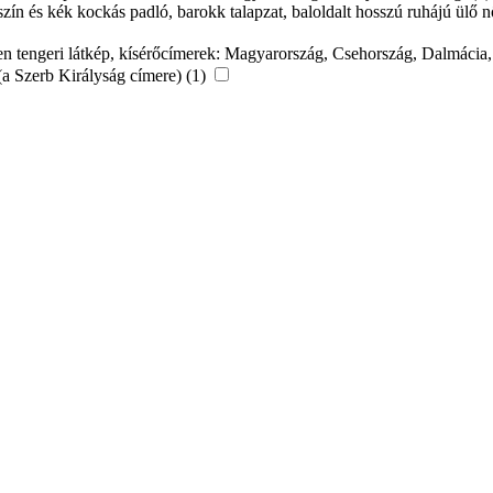
szín és kék kockás padló, barokk talapzat, baloldalt hosszú ruhájú ülő 
érben tengeri látkép, kísérőcímerek: Magyarország, Csehország, Dalmáci
(a Szerb Királyság címere) (1)