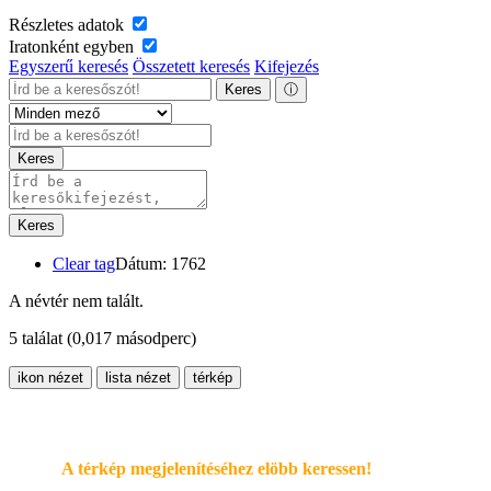
Részletes adatok
Iratonként egyben
Egyszerű keresés
Összetett keresés
Kifejezés
Keres
ⓘ
Keres
Keres
Clear tag
Dátum: 1762
A névtér nem talált.
5 találat
(0,017 másodperc)
ikon nézet
lista nézet
térkép
A térkép megjelenítéséhez elöbb keressen!