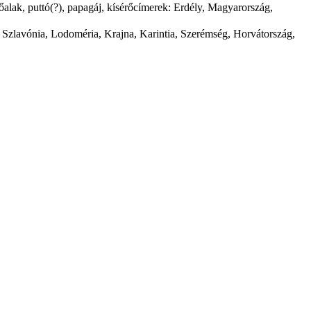
nőalak, puttó(?), papagáj, kísérőcímerek: Erdély, Magyarország,
a, Szlavónia, Lodoméria, Krajna, Karintia, Szerémség, Horvátország,