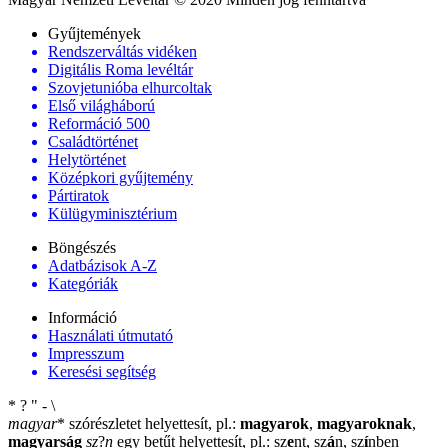
Gyűjtemények
Rendszerváltás vidéken
Digitális Roma levéltár
Szovjetunióba elhurcoltak
Első világháború
Reformáció 500
Családtörténet
Helytörténet
Középkori gyűjtemény
Pártiratok
Külügyminisztérium
Böngészés
Adatbázisok A-Z
Kategóriák
Információ
Használati útmutató
Impresszum
Keresési segítség
*
?
"
-
\
magyar
*
szórészletet helyettesít, pl.:
magyarok
,
magyaroknak
,
magyarság
sz
?
n
egy betűt helyettesít, pl.: sz
e
nt, sz
á
n, sz
í
nben