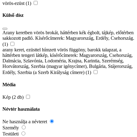
vörös-ezüst (1)
Külső dísz
Arany keretben vörös brokát, háttérben kék égbolt, tájkép, előtérben
sakkozott padló. Kísérőcímerek: Magyarország, Erdély, Csehország.
(1)
arany keret, ezüsttel hímzett vörös függöny, barokk talapzat, a
háttérben tengeri látkép, kísérőcímerek: Magyarország, Csehország,
Dalmácia, Szlavónia, Lodoméria, Krajna, Karintia, Szerémség,
Horvátország, Szerbia (magyar igénycímer), Bulgária, Stájerország,
Erdély, Szerbia (a Szerb Királyság címere) (1)
Média
Kép (2 db)
Névtér használata
Ne használja a névteret
Személy
Testületi