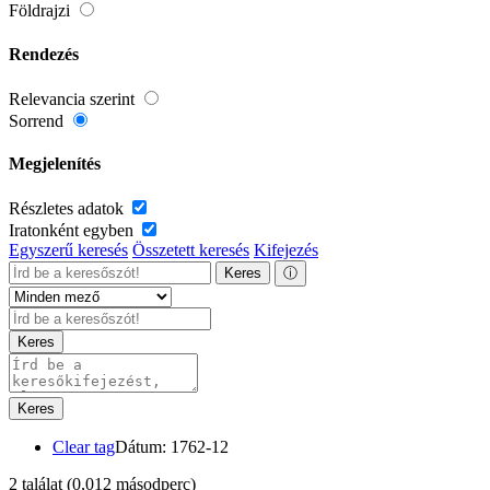
Földrajzi
Rendezés
Relevancia szerint
Sorrend
Megjelenítés
Részletes adatok
Iratonként egyben
Egyszerű keresés
Összetett keresés
Kifejezés
Keres
ⓘ
Keres
Keres
Clear tag
Dátum: 1762-12
2 találat
(0,012 másodperc)