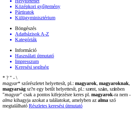
Helytörténet
Középkori gyűjtemény
Pártiratok
Külügyminisztérium
Böngészés
Adatbázisok A-Z
Kategóriák
Információ
Használati útmutató
Impresszum
Keresési segítség
*
?
"
-
\
magyar
*
szórészletet helyettesít, pl.:
magyarok
,
magyaroknak
,
magyarság
sz
?
n
egy betűt helyettesít, pl.: sz
e
nt, sz
á
n, sz
í
nben
"
magyar
"
csak a pontos kifejezésre keres pl.
magyarok
-ra nem
-
alma
kihagyja azokat a találatokat, amelyben az
alma
szó
megtalálható
Részletes keresési útmutató