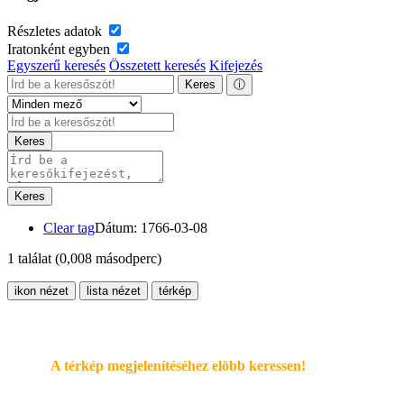
Részletes adatok
Iratonként egyben
Egyszerű keresés
Összetett keresés
Kifejezés
Keres
ⓘ
Keres
Keres
Clear tag
Dátum: 1766-03-08
1 találat
(0,008 másodperc)
ikon nézet
lista nézet
térkép
A térkép megjelenítéséhez elöbb keressen!