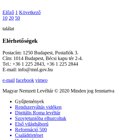
Előző
1
Következő
10
20
50
találat
Elérhetőségek
Postacím: 1250 Budapest, Postafiók 3.
Cím: 1014 Budapest, Bécsi kapu tér 2-4.
Tel.: +36 1 225 2843, +36 1 225 2844
E-mail: info@mnl.gov.hu
e-mail
facebook
vimeo
Magyar Nemzeti Levéltár © 2020 Minden jog fenntartva
Gyűjtemények
Rendszerváltás vidéken
Digitális Roma levéltár
Szovjetunióba elhurcoltak
Első világháború
Reformáció 500
Családtörténet