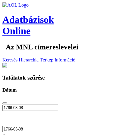
Adatbázisok
Online
Az MNL címereslevelei
Keresés
Hierarchia
Térkép
Információ
Találatok szűrése
Dátum
—
>