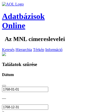
Adatbázisok
Online
Az MNL címereslevelei
Keresés
Hierarchia
Térkép
Információ
Találatok szűrése
Dátum
—
>