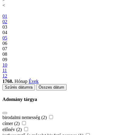
<
01
02
03
04
05
06
07
08
09
10
11
12
1768.
Hónap
Évek
Szűrés dátumra
Összes dátum
Adomány tárgya
birodalmi nemesség (2)
címer (2)
előnév (2)