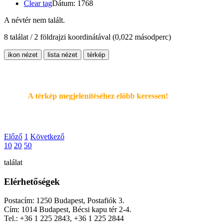
Clear tag
Dátum: 1768
A névtér nem talált.
8 találat / 2 földrajzi koordinátával
(0,022 másodperc)
ikon nézet
lista nézet
térkép
A térkép megjelenítéséhez elöbb keressen!
Előző
1
Következő
10
20
50
találat
Elérhetőségek
Postacím: 1250 Budapest, Postafiók 3.
Cím: 1014 Budapest, Bécsi kapu tér 2-4.
Tel.: +36 1 225 2843, +36 1 225 2844