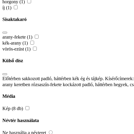
horgony (1)
íj (1)
Sisaktakaró
arany-fekete (1)
kék-arany (1)
vörös-ezüst (1)
Külső dísz
Előtérben sakkozott padló, háttérben kék ég és tájkép. Kísérőcímerek
arany keretben rózsaszín-fekete kockázott padló, háttérben hegyek, c
Média
Kép (8 db)
Névtér használata
Ne használja a névteret