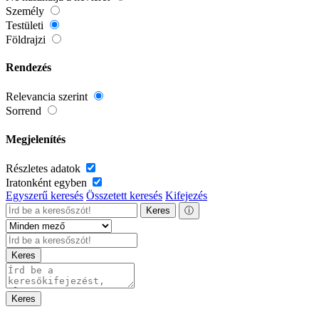
Személy
Testületi
Földrajzi
Rendezés
Relevancia szerint
Sorrend
Megjelenítés
Részletes adatok
Iratonként egyben
Egyszerű keresés
Összetett keresés
Kifejezés
Keres
ⓘ
Keres
Keres