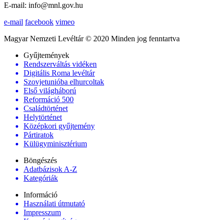
E-mail: info@mnl.gov.hu
e-mail
facebook
vimeo
Magyar Nemzeti Levéltár © 2020 Minden jog fenntartva
Gyűjtemények
Rendszerváltás vidéken
Digitális Roma levéltár
Szovjetunióba elhurcoltak
Első világháború
Reformáció 500
Családtörténet
Helytörténet
Középkori gyűjtemény
Pártiratok
Külügyminisztérium
Böngészés
Adatbázisok A-Z
Kategóriák
Információ
Használati útmutató
Impresszum