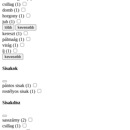
csillag (1)
domb (1)
horgony (1)
juh (1)
több
kevesebb
kereszt (1)
pálmaág (1)
virág (1)
íj (1)
kevesebb
Sisakok
pántos sisak (1)
rostélyos sisak (1)
Sisakdísz
sasszárny (2)
csillag (1)