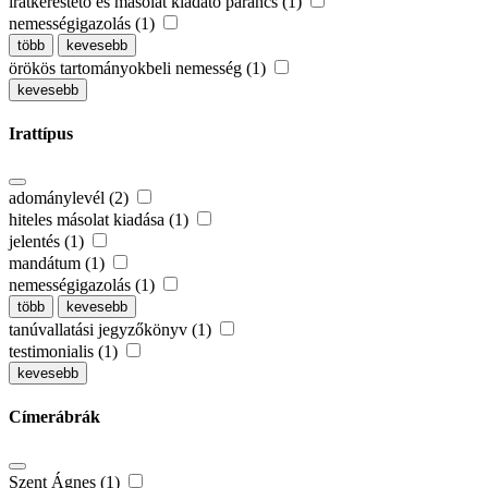
iratkerestető és másolat kiadató parancs (1)
nemességigazolás (1)
több
kevesebb
örökös tartományokbeli nemesség (1)
kevesebb
Irattípus
adománylevél (2)
hiteles másolat kiadása (1)
jelentés (1)
mandátum (1)
nemességigazolás (1)
több
kevesebb
tanúvallatási jegyzőkönyv (1)
testimonialis (1)
kevesebb
Címerábrák
Szent Ágnes (1)