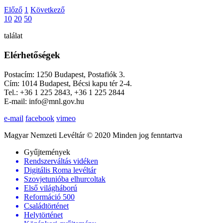
Előző
1
Következő
10
20
50
találat
Elérhetőségek
Postacím: 1250 Budapest, Postafiók 3.
Cím: 1014 Budapest, Bécsi kapu tér 2-4.
Tel.: +36 1 225 2843, +36 1 225 2844
E-mail: info@mnl.gov.hu
e-mail
facebook
vimeo
Magyar Nemzeti Levéltár © 2020 Minden jog fenntartva
Gyűjtemények
Rendszerváltás vidéken
Digitális Roma levéltár
Szovjetunióba elhurcoltak
Első világháború
Reformáció 500
Családtörténet
Helytörténet