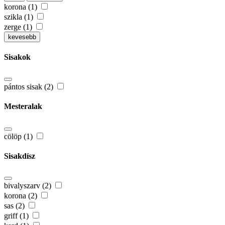
korona (1)
szikla (1)
zerge (1)
kevesebb
Sisakok
pántos sisak (2)
Mesteralak
cölöp (1)
Sisakdísz
bivalyszarv (2)
korona (2)
sas (2)
griff (1)