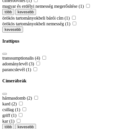
címerbővítés (1)
magyar és erdélyi nemesség megerősítése (1)
több
kevesebb
örökös tartományokbeli bárói cím (1)
örökös tartományokbeli nemesség (1)
kevesebb
Irattípus
transsumptionalis (4)
adománylevél (3)
parancslevél (1)
Címerábrák
hármasdomb (2)
kard (2)
csillag (1)
griff (1)
kar (1)
több
kevesebb