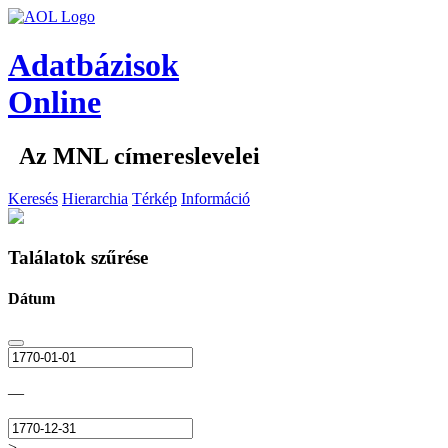
Adatbázisok
Online
Az MNL címereslevelei
Keresés
Hierarchia
Térkép
Információ
Találatok szűrése
Dátum
—
>