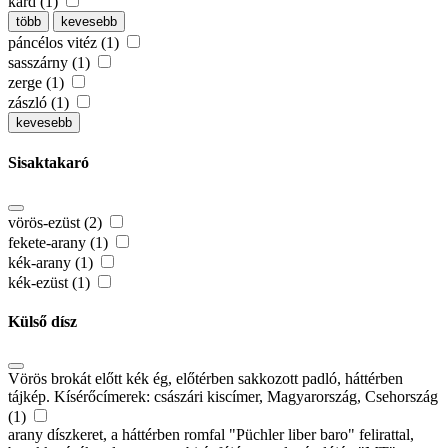
kard (1)
több
kevesebb
páncélos vitéz (1)
sasszárny (1)
zerge (1)
zászló (1)
kevesebb
Sisaktakaró
vörös-ezüst (2)
fekete-arany (1)
kék-arany (1)
kék-ezüst (1)
Külső dísz
Vörös brokát előtt kék ég, előtérben sakkozott padló, háttérben
tájkép. Kísérőcímerek: császári kiscímer, Magyarország, Csehország
(1)
arany díszkeret, a háttérben romfal "Püchler liber baro" felirattal,