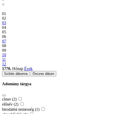
<
01
02
03
04
05
06
07
08
09
10
11
12
1770.
Hónap
Évek
Szűrés dátumra
Összes dátum
Adomány tárgya
címer (2)
előnév (2)
birodalmi nemesség (1)