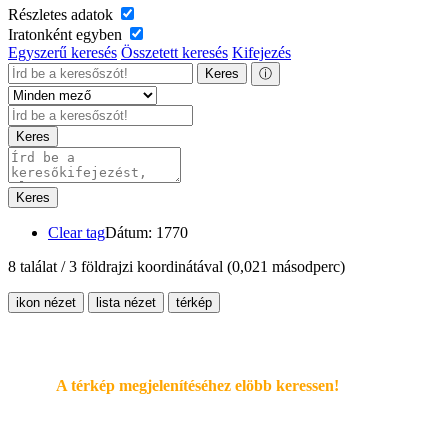
Részletes adatok
Iratonként egyben
Egyszerű keresés
Összetett keresés
Kifejezés
Keres
ⓘ
Keres
Keres
Clear tag
Dátum: 1770
8 találat / 3 földrajzi koordinátával
(0,021 másodperc)
ikon nézet
lista nézet
térkép
A térkép megjelenítéséhez elöbb keressen!