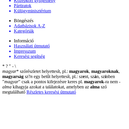
Középkori gyűjtemény
Pártiratok
Külügyminisztérium
Böngészés
Adatbázisok A-Z
Kategóriák
Információ
Használati útmutató
Impresszum
Keresési segítség
*
?
"
-
\
magyar
*
szórészletet helyettesít, pl.:
magyarok
,
magyaroknak
,
magyarság
sz
?
n
egy betűt helyettesít, pl.: sz
e
nt, sz
á
n, sz
í
nben
"
magyar
"
csak a pontos kifejezésre keres pl.
magyarok
-ra nem
-
alma
kihagyja azokat a találatokat, amelyben az
alma
szó
megtalálható
Részletes keresési útmutató