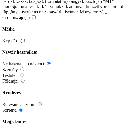
barokk vázák, talapzat, trombitát fújó angyal, zászlóján "MT"
monogrammal és "I. II." számokkal, arannyal hímzett vörös brokát
függöny, kísérőcímerek: császári kiscímer, Magyarország,
Csehország (1)
Média
Kép (7 db)
Névtér használata
Ne használja a névteret
Személy
Testületi
Földrajzi
Rendezés
Relevancia szerint
Sorrend
Megjelenítés