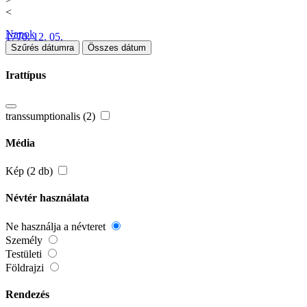
<
Napok
1770. 12. 05.
Szűrés dátumra
Összes dátum
Irattípus
transsumptionalis (2)
Média
Kép (2 db)
Névtér használata
Ne használja a névteret
Személy
Testületi
Földrajzi
Rendezés