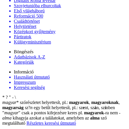
Digitális Roma levéltár
Szovjetunióba elhurcoltak
Első világháború
Reformáció 500
Családtörténet
Helytörténet
Középkori gyűjtemény
Pártiratok
Külügyminisztérium
Böngészés
Adatbázisok A-Z
Kategóriák
Információ
Használati útmutató
Impresszum
Keresési segítség
*
?
"
-
\
magyar
*
szórészletet helyettesít, pl.:
magyarok
,
magyaroknak
,
magyarság
sz
?
n
egy betűt helyettesít, pl.: sz
e
nt, sz
á
n, sz
í
nben
"
magyar
"
csak a pontos kifejezésre keres pl.
magyarok
-ra nem
-
alma
kihagyja azokat a találatokat, amelyben az
alma
szó
megtalálható
Részletes keresési útmutató