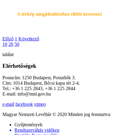
A térkép megjelenítéséhez elöbb keressen!
Előző
1
Következő
10
20
50
találat
Elérhetőségek
Postacím: 1250 Budapest, Postafiók 3.
Cím: 1014 Budapest, Bécsi kapu tér 2-4.
Tel.: +36 1 225 2843, +36 1 225 2844
E-mail: info@mnl.gov.hu
e-mail
facebook
vimeo
Magyar Nemzeti Levéltár © 2020 Minden jog fenntartva
Gyűjtemények
Rendszerváltás vidéken