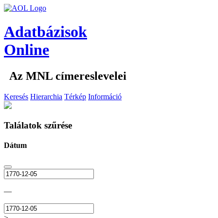
Adatbázisok
Online
Az MNL címereslevelei
Keresés
Hierarchia
Térkép
Információ
Találatok szűrése
Dátum
—
>