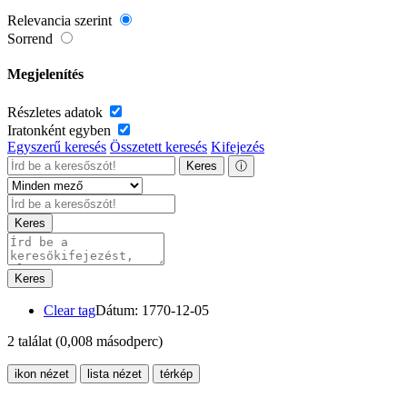
Relevancia szerint
Sorrend
Megjelenítés
Részletes adatok
Iratonként egyben
Egyszerű keresés
Összetett keresés
Kifejezés
Keres
ⓘ
Keres
Keres
Clear tag
Dátum: 1770-12-05
2 találat
(0,008 másodperc)
ikon nézet
lista nézet
térkép