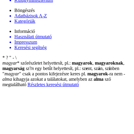
Külügyminisztérium
Böngészés
Adatbázisok A-Z
Kategóriák
Információ
Használati útmutató
Impresszum
Keresési segítség
*
?
"
-
\
magyar
*
szórészletet helyettesít, pl.:
magyarok
,
magyaroknak
,
magyarság
sz
?
n
egy betűt helyettesít, pl.: sz
e
nt, sz
á
n, sz
í
nben
"
magyar
"
csak a pontos kifejezésre keres pl.
magyarok
-ra nem
-
alma
kihagyja azokat a találatokat, amelyben az
alma
szó
megtalálható
Részletes keresési útmutató