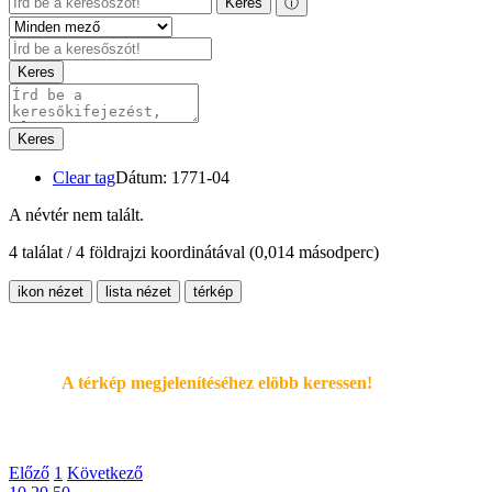
Keres
ⓘ
Keres
Keres
Clear tag
Dátum: 1771-04
A névtér nem talált.
4 találat / 4 földrajzi koordinátával
(0,014 másodperc)
ikon nézet
lista nézet
térkép
A térkép megjelenítéséhez elöbb keressen!
Előző
1
Következő