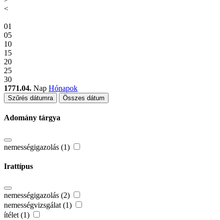
<
01
05
10
15
20
25
30
1771.04.
Nap
Hónapok
Szűrés dátumra
Összes dátum
Adomány tárgya
nemességigazolás (1)
Irattípus
nemességigazolás (2)
nemességvizsgálat (1)
ítélet (1)