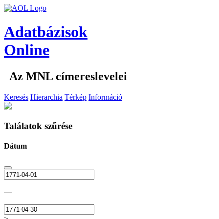
Adatbázisok
Online
Az MNL címereslevelei
Keresés
Hierarchia
Térkép
Információ
Találatok szűrése
Dátum
—
>