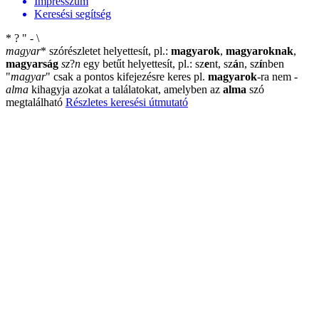
Impresszum
Keresési segítség
*
?
"
-
\
magyar
*
szórészletet helyettesít, pl.:
magyarok
,
magyaroknak
,
magyarság
sz
?
n
egy betűt helyettesít, pl.: sz
e
nt, sz
á
n, sz
í
nben
"
magyar
"
csak a pontos kifejezésre keres pl.
magyarok
-ra nem
-
alma
kihagyja azokat a találatokat, amelyben az
alma
szó
megtalálható
Részletes keresési útmutató