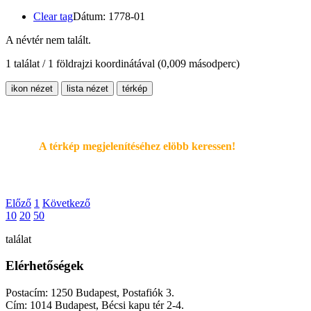
Clear tag
Dátum: 1778-01
A névtér nem talált.
1 találat / 1 földrajzi koordinátával
(0,009 másodperc)
ikon nézet
lista nézet
térkép
A térkép megjelenítéséhez elöbb keressen!
Előző
1
Következő
10
20
50
találat
Elérhetőségek
Postacím: 1250 Budapest, Postafiók 3.
Cím: 1014 Budapest, Bécsi kapu tér 2-4.