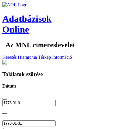
Adatbázisok
Online
Az MNL címereslevelei
Keresés
Hierarchia
Térkép
Információ
Találatok szűrése
Dátum
—
>