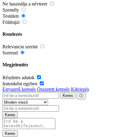
Ne használja a névteret
Személy
Testületi
Földrajzi
Rendezés
Relevancia szerint
Sorrend
Megjelenítés
Részletes adatok
Iratonként egyben
Egyszerű keresés
Összetett keresés
Kifejezés
Keres
ⓘ
Keres
Keres