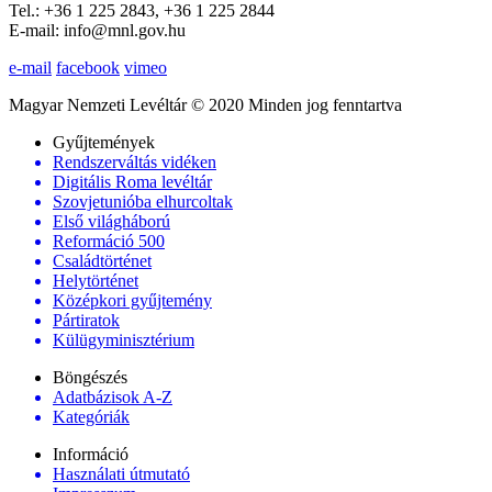
Tel.: +36 1 225 2843, +36 1 225 2844
E-mail: info@mnl.gov.hu
e-mail
facebook
vimeo
Magyar Nemzeti Levéltár © 2020 Minden jog fenntartva
Gyűjtemények
Rendszerváltás vidéken
Digitális Roma levéltár
Szovjetunióba elhurcoltak
Első világháború
Reformáció 500
Családtörténet
Helytörténet
Középkori gyűjtemény
Pártiratok
Külügyminisztérium
Böngészés
Adatbázisok A-Z
Kategóriák
Információ
Használati útmutató