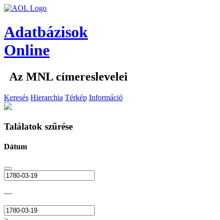
Adatbázisok
Online
Az MNL címereslevelei
Keresés
Hierarchia
Térkép
Információ
Találatok szűrése
Dátum
—
>