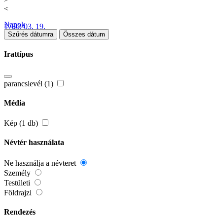
<
Napok
1780. 03. 19.
Szűrés dátumra
Összes dátum
Irattípus
parancslevél (1)
Média
Kép (1 db)
Névtér használata
Ne használja a névteret
Személy
Testületi
Földrajzi
Rendezés