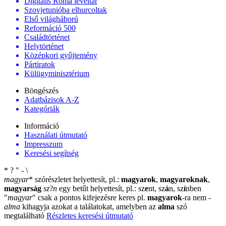
Digitális Roma levéltár
Szovjetunióba elhurcoltak
Első világháború
Reformáció 500
Családtörténet
Helytörténet
Középkori gyűjtemény
Pártiratok
Külügyminisztérium
Böngészés
Adatbázisok A-Z
Kategóriák
Információ
Használati útmutató
Impresszum
Keresési segítség
*
?
"
-
\
magyar
*
szórészletet helyettesít, pl.:
magyarok
,
magyaroknak
,
magyarság
sz
?
n
egy betűt helyettesít, pl.: sz
e
nt, sz
á
n, sz
í
nben
"
magyar
"
csak a pontos kifejezésre keres pl.
magyarok
-ra nem
-
alma
kihagyja azokat a találatokat, amelyben az
alma
szó
megtalálható
Részletes keresési útmutató