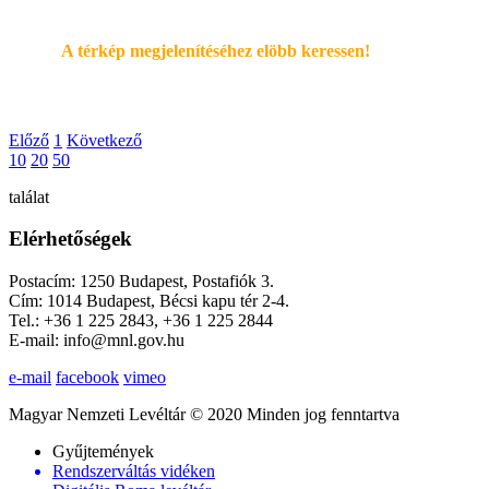
A térkép megjelenítéséhez elöbb keressen!
Előző
1
Következő
10
20
50
találat
Elérhetőségek
Postacím: 1250 Budapest, Postafiók 3.
Cím: 1014 Budapest, Bécsi kapu tér 2-4.
Tel.: +36 1 225 2843, +36 1 225 2844
E-mail: info@mnl.gov.hu
e-mail
facebook
vimeo
Magyar Nemzeti Levéltár © 2020 Minden jog fenntartva
Gyűjtemények
Rendszerváltás vidéken