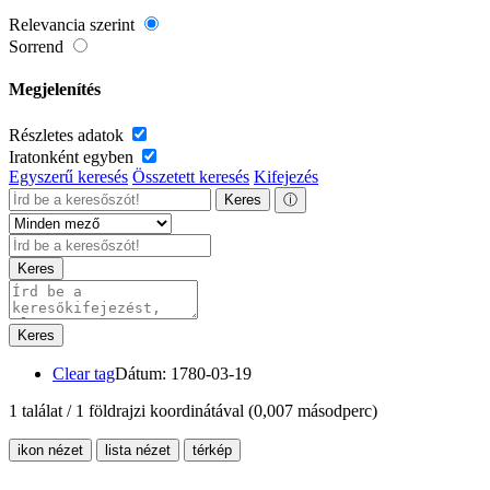
Relevancia szerint
Sorrend
Megjelenítés
Részletes adatok
Iratonként egyben
Egyszerű keresés
Összetett keresés
Kifejezés
Keres
ⓘ
Keres
Keres
Clear tag
Dátum: 1780-03-19
1 találat / 1 földrajzi koordinátával
(0,007 másodperc)
ikon nézet
lista nézet
térkép