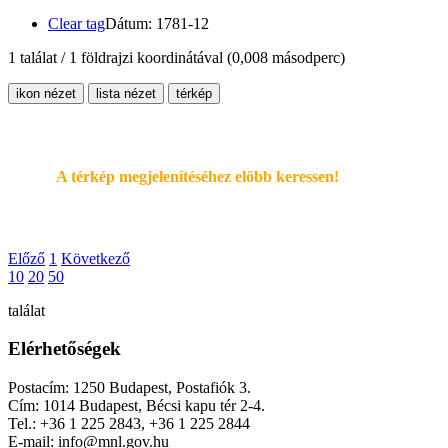
Clear tag
Dátum: 1781-12
1 találat / 1 földrajzi koordinátával
(0,008 másodperc)
ikon nézet
lista nézet
térkép
A térkép megjelenítéséhez elöbb keressen!
Előző
1
Következő
10
20
50
találat
Elérhetőségek
Postacím: 1250 Budapest, Postafiók 3.
Cím: 1014 Budapest, Bécsi kapu tér 2-4.
Tel.: +36 1 225 2843, +36 1 225 2844
E-mail: info@mnl.gov.hu