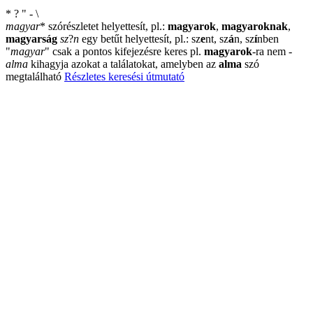
*
?
"
-
\
magyar
*
szórészletet helyettesít, pl.:
magyarok
,
magyaroknak
,
magyarság
sz
?
n
egy betűt helyettesít, pl.: sz
e
nt, sz
á
n, sz
í
nben
"
magyar
"
csak a pontos kifejezésre keres pl.
magyarok
-ra nem
-
alma
kihagyja azokat a találatokat, amelyben az
alma
szó
megtalálható
Részletes keresési útmutató