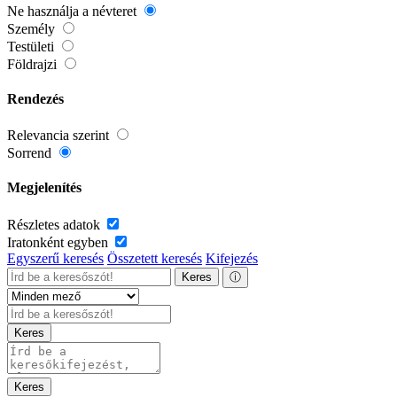
Ne használja a névteret
Személy
Testületi
Földrajzi
Rendezés
Relevancia szerint
Sorrend
Megjelenítés
Részletes adatok
Iratonként egyben
Egyszerű keresés
Összetett keresés
Kifejezés
Keres
ⓘ
Keres
Keres