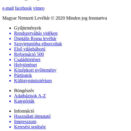
e-mail
facebook
vimeo
Magyar Nemzeti Levéltár © 2020 Minden jog fenntartva
Gyűjtemények
Rendszerváltás vidéken
Digitális Roma levéltár
Szovjetunióba elhurcoltak
Első világháború
Reformáció 500
Családtörténet
Helytörténet
Középkori gyűjtemény
Pártiratok
Külügyminisztérium
Böngészés
Adatbázisok A-Z
Kategóriák
Információ
Használati útmutató
Impresszum
Keresési segítség