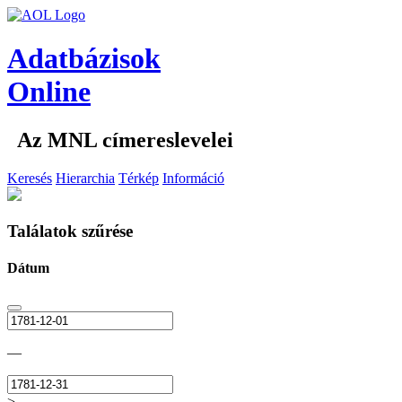
Adatbázisok
Online
Az MNL címereslevelei
Keresés
Hierarchia
Térkép
Információ
Találatok szűrése
Dátum
—
>