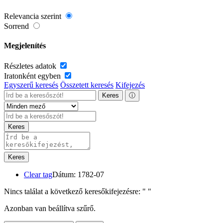
Relevancia szerint
Sorrend
Megjelenítés
Részletes adatok
Iratonként egyben
Egyszerű keresés
Összetett keresés
Kifejezés
Keres
ⓘ
Keres
Keres
Clear tag
Dátum: 1782-07
Nincs találat a következő keresőkifejezésre: "
"
Azonban van beállítva szűrő.