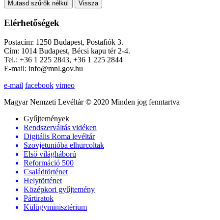
Mutasd szűrők nélkül
Vissza
Elérhetőségek
Postacím: 1250 Budapest, Postafiók 3.
Cím: 1014 Budapest, Bécsi kapu tér 2-4.
Tel.: +36 1 225 2843, +36 1 225 2844
E-mail: info@mnl.gov.hu
e-mail
facebook
vimeo
Magyar Nemzeti Levéltár © 2020 Minden jog fenntartva
Gyűjtemények
Rendszerváltás vidéken
Digitális Roma levéltár
Szovjetunióba elhurcoltak
Első világháború
Reformáció 500
Családtörténet
Helytörténet
Középkori gyűjtemény
Pártiratok
Külügyminisztérium