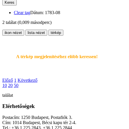
Keres
Clear tag
Dátum: 1783-08
2 találat
(0,009 másodperc)
ikon nézet
lista nézet
térkép
A térkép megjelenítéséhez elöbb keressen!
Előző
1
Következő
10
20
50
találat
Elérhetőségek
Postacím: 1250 Budapest, Postafiók 3.
Cím: 1014 Budapest, Bécsi kapu tér 2-4.
Tel.: +36 1 225 2843, +36 1 225 2844