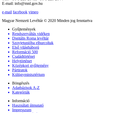
E-mail: info@mnl.gov.hu
e-mail
facebook
vimeo
Magyar Nemzeti Levéltár © 2020 Minden jog fenntartva
Gyűjtemények
Rendszerváltás vidéken
Digitális Roma levéltár
Szovjetunióba elhurcoltak
Első világháború
Reformáció 500
Családtörténet
Helytörténet
Középkori gyűjtemény
Pártiratok
Külügyminisztérium
Böngészés
Adatbázisok A-Z
Kategóriák
Információ
Használati útmutató
Impresszum