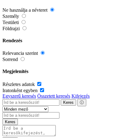
Ne használja a névteret
Személy
Testületi
Földrajzi
Rendezés
Relevancia szerint
Sorrend
Megjelenítés
Részletes adatok
Iratonként egyben
Egyszerű keresés
Összetett keresés
Kifejezés
Keres
ⓘ
Keres