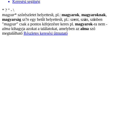
Keresési segítség
*
?
"
-
\
magyar
*
szórészletet helyettesít, pl.:
magyarok
,
magyaroknak
,
magyarság
sz
?
n
egy betűt helyettesít, pl.: sz
e
nt, sz
á
n, sz
í
nben
"
magyar
"
csak a pontos kifejezésre keres pl.
magyarok
-ra nem
-
alma
kihagyja azokat a találatokat, amelyben az
alma
szó
megtalálható
Részletes keresési útmutató