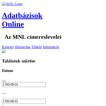
Adatbázisok
Online
Az MNL címereslevelei
Keresés
Hierarchia
Térkép
Információ
Találatok szűrése
Dátum
—
>