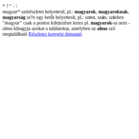
*
?
"
-
\
magyar
*
szórészletet helyettesít, pl.:
magyarok
,
magyaroknak
,
magyarság
sz
?
n
egy betűt helyettesít, pl.: sz
e
nt, sz
á
n, sz
í
nben
"
magyar
"
csak a pontos kifejezésre keres pl.
magyarok
-ra nem
-
alma
kihagyja azokat a találatokat, amelyben az
alma
szó
megtalálható
Részletes keresési útmutató