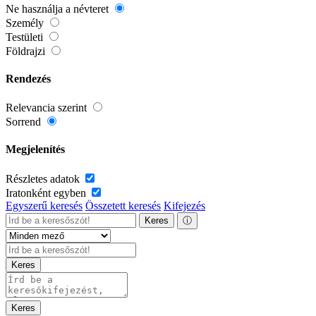
Ne használja a névteret
Személy
Testületi
Földrajzi
Rendezés
Relevancia szerint
Sorrend
Megjelenítés
Részletes adatok
Iratonként egyben
Egyszerű keresés
Összetett keresés
Kifejezés
Keres
ⓘ
Keres
Keres