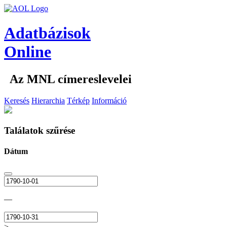
Adatbázisok
Online
Az MNL címereslevelei
Keresés
Hierarchia
Térkép
Információ
Találatok szűrése
Dátum
—
>