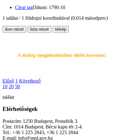
Clear tag
Dátum: 1790-10
1 találat / 1 földrajzi koordinátával
(0,014 másodperc)
ikon nézet
lista nézet
térkép
A térkép megjelenítéséhez elöbb keressen!
Előző
1
Következő
10
20
50
találat
Elérhetőségek
Postacím: 1250 Budapest, Postafiók 3.
Cím: 1014 Budapest, Bécsi kapu tér 2-4.
Tel.: +36 1 225 2843, +36 1 225 2844
E-mail: info@mnl.gov.hu