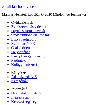
e-mail
facebook
vimeo
Magyar Nemzeti Levéltár © 2020 Minden jog fenntartva
Gyűjtemények
Rendszerváltás vidéken
Digitális Roma levéltár
Szovjetunióba elhurcoltak
Első világháború
Reformáció 500
Családtörténet
Helytörténet
Középkori gyűjtemény
Pártiratok
Külügyminisztérium
Böngészés
Adatbázisok A-Z
Kategóriák
Információ
Használati útmutató
Impresszum
Keresési segítség