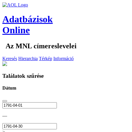
Adatbázisok
Online
Az MNL címereslevelei
Keresés
Hierarchia
Térkép
Információ
Találatok szűrése
Dátum
—
>