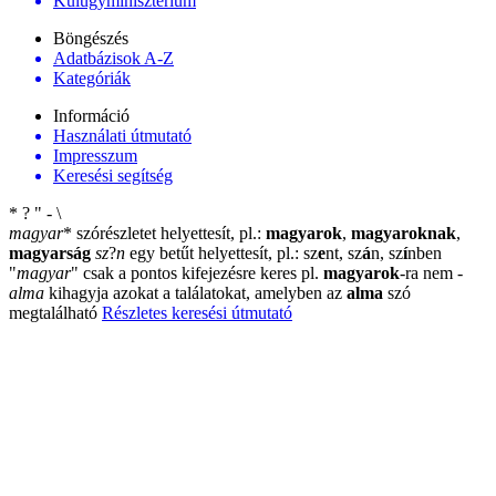
Külügyminisztérium
Böngészés
Adatbázisok A-Z
Kategóriák
Információ
Használati útmutató
Impresszum
Keresési segítség
*
?
"
-
\
magyar
*
szórészletet helyettesít, pl.:
magyarok
,
magyaroknak
,
magyarság
sz
?
n
egy betűt helyettesít, pl.: sz
e
nt, sz
á
n, sz
í
nben
"
magyar
"
csak a pontos kifejezésre keres pl.
magyarok
-ra nem
-
alma
kihagyja azokat a találatokat, amelyben az
alma
szó
megtalálható
Részletes keresési útmutató