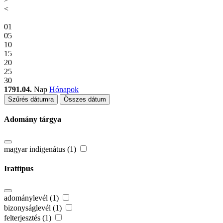
<
01
05
10
15
20
25
30
1791.04.
Nap
Hónapok
Szűrés dátumra
Összes dátum
Adomány tárgya
magyar indigenátus (1)
Irattípus
adománylevél (1)
bizonyságlevél (1)
felterjesztés (1)