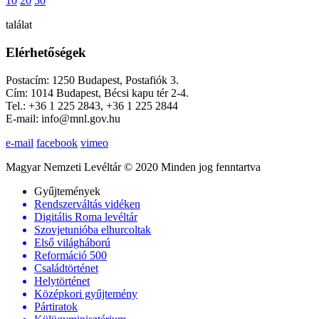
10
20
50
találat
Elérhetőségek
Postacím: 1250 Budapest, Postafiók 3.
Cím: 1014 Budapest, Bécsi kapu tér 2-4.
Tel.: +36 1 225 2843, +36 1 225 2844
E-mail: info@mnl.gov.hu
e-mail
facebook
vimeo
Magyar Nemzeti Levéltár © 2020 Minden jog fenntartva
Gyűjtemények
Rendszerváltás vidéken
Digitális Roma levéltár
Szovjetunióba elhurcoltak
Első világháború
Reformáció 500
Családtörténet
Helytörténet
Középkori gyűjtemény
Pártiratok