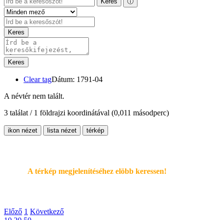
Keres
ⓘ
Keres
Keres
Clear tag
Dátum: 1791-04
A névtér nem talált.
3 találat / 1 földrajzi koordinátával
(0,011 másodperc)
ikon nézet
lista nézet
térkép
A térkép megjelenítéséhez elöbb keressen!
Előző
1
Következő