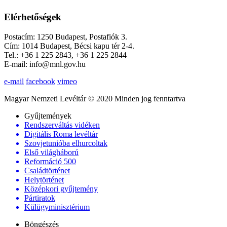
Elérhetőségek
Postacím: 1250 Budapest, Postafiók 3.
Cím: 1014 Budapest, Bécsi kapu tér 2-4.
Tel.: +36 1 225 2843, +36 1 225 2844
E-mail: info@mnl.gov.hu
e-mail
facebook
vimeo
Magyar Nemzeti Levéltár © 2020 Minden jog fenntartva
Gyűjtemények
Rendszerváltás vidéken
Digitális Roma levéltár
Szovjetunióba elhurcoltak
Első világháború
Reformáció 500
Családtörténet
Helytörténet
Középkori gyűjtemény
Pártiratok
Külügyminisztérium
Böngészés