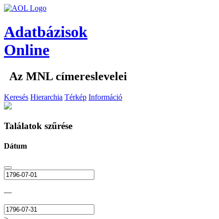
Adatbázisok
Online
Az MNL címereslevelei
Keresés
Hierarchia
Térkép
Információ
Találatok szűrése
Dátum
—
>