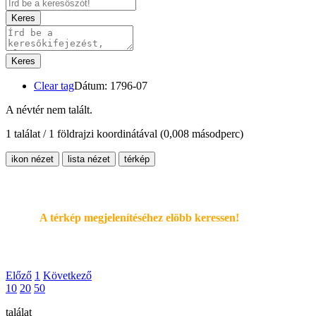
Keres
Keres
Clear tag
Dátum: 1796-07
A névtér nem talált.
1 találat / 1 földrajzi koordinátával
(0,008 másodperc)
ikon nézet
lista nézet
térkép
A térkép megjelenítéséhez elöbb keressen!
Előző
1
Következő
10
20
50
találat