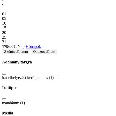
<
01
05
10
15
20
25
31
1796.07.
Nap
Hónapok
Szűrés dátumra
Összes dátum
Adomány tárgya
irat elhelyezést kérő parancs (1)
Irattípus
mandátum (1)
Média