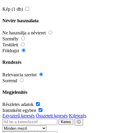
Kép (1 db)
Névtér használata
Ne használja a névteret
Személy
Testületi
Földrajzi
Rendezés
Relevancia szerint
Sorrend
Megjelenítés
Részletes adatok
Iratonként egyben
Egyszerű keresés
Összetett keresés
Kifejezés
Keres
ⓘ