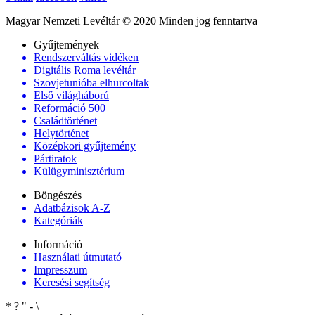
Magyar Nemzeti Levéltár © 2020 Minden jog fenntartva
Gyűjtemények
Rendszerváltás vidéken
Digitális Roma levéltár
Szovjetunióba elhurcoltak
Első világháború
Reformáció 500
Családtörténet
Helytörténet
Középkori gyűjtemény
Pártiratok
Külügyminisztérium
Böngészés
Adatbázisok A-Z
Kategóriák
Információ
Használati útmutató
Impresszum
Keresési segítség
*
?
"
-
\