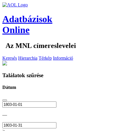
Adatbázisok
Online
Az MNL címereslevelei
Keresés
Hierarchia
Térkép
Információ
Találatok szűrése
Dátum
—
>