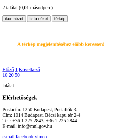
2 találat
(0,01 másodperc)
ikon nézet
lista nézet
térkép
A térkép megjelenítéséhez elöbb keressen!
Előző
1
Következő
10
20
50
találat
Elérhetőségek
Postacím: 1250 Budapest, Postafiók 3.
Cím: 1014 Budapest, Bécsi kapu tér 2-4.
Tel.: +36 1 225 2843, +36 1 225 2844
E-mail: info@mnl.gov.hu
e-mail
facebook
vimeo