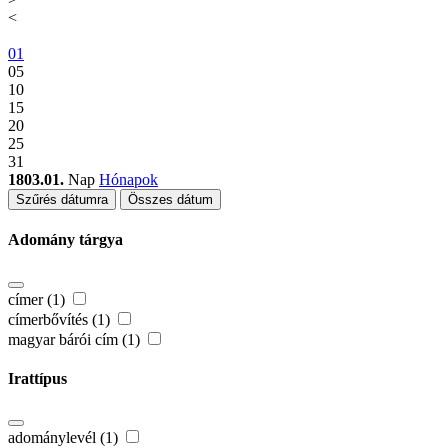
<
01
05
10
15
20
25
31
1803.01.
Nap
Hónapok
Szűrés dátumra
Összes dátum
Adomány tárgya
címer (1)
címerbővítés (1)
magyar bárói cím (1)
Irattípus
adománylevél (1)