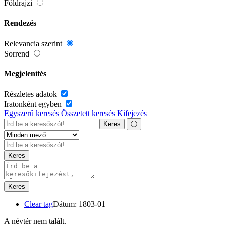
Földrajzi
Rendezés
Relevancia szerint
Sorrend
Megjelenítés
Részletes adatok
Iratonként egyben
Egyszerű keresés
Összetett keresés
Kifejezés
Keres
ⓘ
Keres
Keres
Clear tag
Dátum: 1803-01
A névtér nem talált.