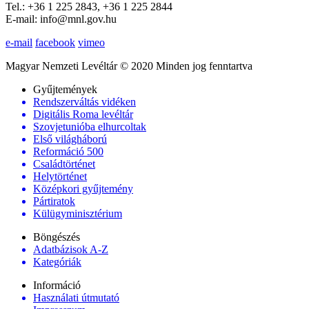
Tel.: +36 1 225 2843, +36 1 225 2844
E-mail: info@mnl.gov.hu
e-mail
facebook
vimeo
Magyar Nemzeti Levéltár © 2020 Minden jog fenntartva
Gyűjtemények
Rendszerváltás vidéken
Digitális Roma levéltár
Szovjetunióba elhurcoltak
Első világháború
Reformáció 500
Családtörténet
Helytörténet
Középkori gyűjtemény
Pártiratok
Külügyminisztérium
Böngészés
Adatbázisok A-Z
Kategóriák
Információ
Használati útmutató