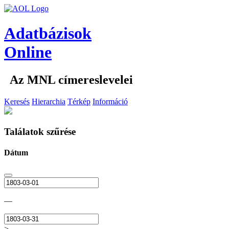
Adatbázisok
Online
Az MNL címereslevelei
Keresés
Hierarchia
Térkép
Információ
Találatok szűrése
Dátum
—
>