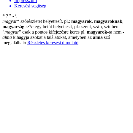
Impresszum
Keresési segítség
*
?
"
-
\
magyar
*
szórészletet helyettesít, pl.:
magyarok
,
magyaroknak
,
magyarság
sz
?
n
egy betűt helyettesít, pl.: sz
e
nt, sz
á
n, sz
í
nben
"
magyar
"
csak a pontos kifejezésre keres pl.
magyarok
-ra nem
-
alma
kihagyja azokat a találatokat, amelyben az
alma
szó
megtalálható
Részletes keresési útmutató