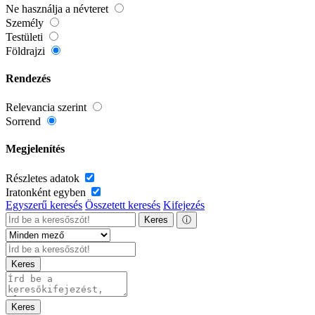
Ne használja a névteret
Személy
Testületi
Földrajzi
Rendezés
Relevancia szerint
Sorrend
Megjelenítés
Részletes adatok
Iratonként egyben
Egyszerű keresés
Összetett keresés
Kifejezés
Keres
ⓘ
Keres
Keres