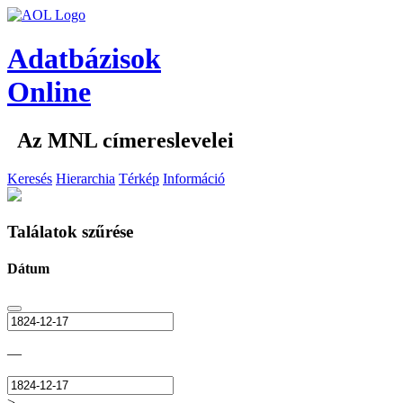
Adatbázisok
Online
Az MNL címereslevelei
Keresés
Hierarchia
Térkép
Információ
Találatok szűrése
Dátum
—
>