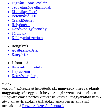
Digitális Roma levéltár
Szovjetunióba elhurcoltak
Első világháború
Reformáció 500
Családtörténet
Helytörténet
Középkori gyűjtemény
Pártiratok
Külügyminisztérium
Böngészés
Adatbázisok A-Z
Kategóriák
Információ
Használati útmutató
Impresszum
Keresési segítség
*
?
"
-
\
magyar
*
szórészletet helyettesít, pl.:
magyarok
,
magyaroknak
,
magyarság
sz
?
n
egy betűt helyettesít, pl.: sz
e
nt, sz
á
n, sz
í
nben
"
magyar
"
csak a pontos kifejezésre keres pl.
magyarok
-ra nem
-
alma
kihagyja azokat a találatokat, amelyben az
alma
szó
megtalálható
Részletes keresési útmutató