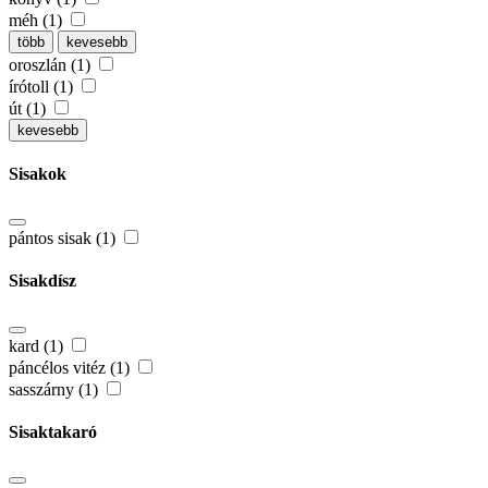
méh (1)
több
kevesebb
oroszlán (1)
írótoll (1)
út (1)
kevesebb
Sisakok
pántos sisak (1)
Sisakdísz
kard (1)
páncélos vitéz (1)
sasszárny (1)
Sisaktakaró