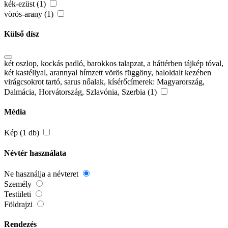
kék-ezüst (1)
vörös-arany (1)
Külső dísz
két oszlop, kockás padló, barokkos talapzat, a háttérben tájkép tóval,
két kastéllyal, arannyal hímzett vörös függöny, baloldalt kezében
virágcsokrot tartó, sarus nőalak, kísérőcímerek: Magyarország,
Dalmácia, Horvátország, Szlavónia, Szerbia (1)
Média
Kép (1 db)
Névtér használata
Ne használja a névteret
Személy
Testületi
Földrajzi
Rendezés