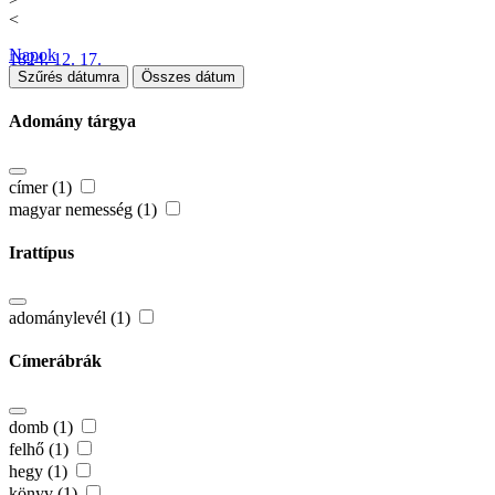
<
Napok
1824. 12. 17.
Szűrés dátumra
Összes dátum
Adomány tárgya
címer (1)
magyar nemesség (1)
Irattípus
adománylevél (1)
Címerábrák
domb (1)
felhő (1)
hegy (1)
könyv (1)