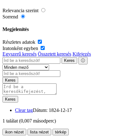
Relevancia szerint
Sorrend
Megjelenítés
Részletes adatok
Iratonként egyben
Egyszerű keresés
Összetett keresés
Kifejezés
Keres
ⓘ
Keres
Keres
Clear tag
Dátum: 1824-12-17
1 találat
(0,007 másodperc)
ikon nézet
lista nézet
térkép