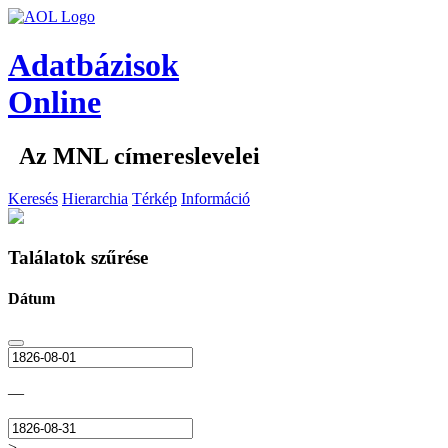
Adatbázisok
Online
Az MNL címereslevelei
Keresés
Hierarchia
Térkép
Információ
Találatok szűrése
Dátum
—
>