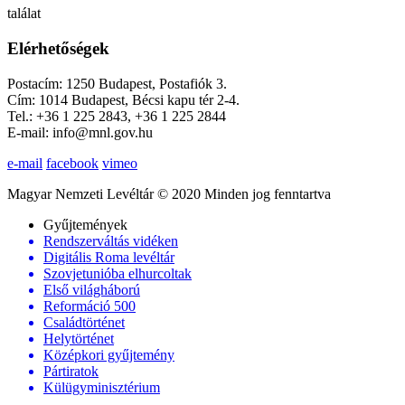
találat
Elérhetőségek
Postacím: 1250 Budapest, Postafiók 3.
Cím: 1014 Budapest, Bécsi kapu tér 2-4.
Tel.: +36 1 225 2843, +36 1 225 2844
E-mail: info@mnl.gov.hu
e-mail
facebook
vimeo
Magyar Nemzeti Levéltár © 2020 Minden jog fenntartva
Gyűjtemények
Rendszerváltás vidéken
Digitális Roma levéltár
Szovjetunióba elhurcoltak
Első világháború
Reformáció 500
Családtörténet
Helytörténet
Középkori gyűjtemény
Pártiratok
Külügyminisztérium