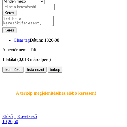
Keres
Keres
Clear tag
Dátum: 1826-08
A névtér nem talált.
1 találat
(0,013 másodperc)
ikon nézet
lista nézet
térkép
A térkép megjelenítéséhez elöbb keressen!
Előző
1
Következő
10
20
50