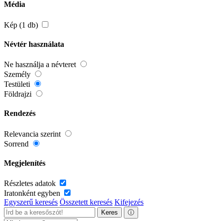
Média
Kép (1 db)
Névtér használata
Ne használja a névteret
Személy
Testületi
Földrajzi
Rendezés
Relevancia szerint
Sorrend
Megjelenítés
Részletes adatok
Iratonként egyben
Egyszerű keresés
Összetett keresés
Kifejezés
Keres
ⓘ