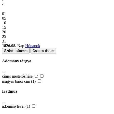
<
01
05
10
15
20
25
31
1826.08.
Nap
Hónapok
Szűrés dátumra
Összes dátum
Adomány tárgya
címer megerősítése (1)
magyar bárói cím (1)
Irattípus
adománylevél (1)