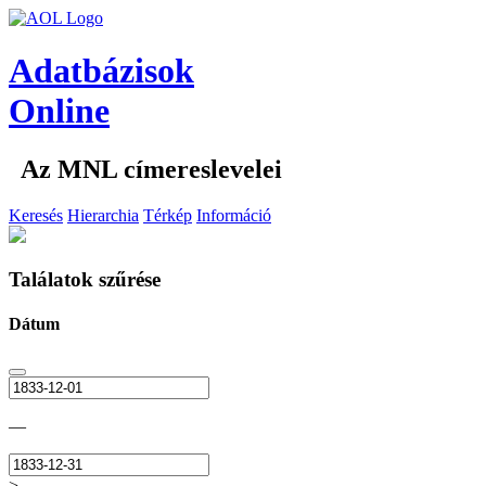
Adatbázisok
Online
Az MNL címereslevelei
Keresés
Hierarchia
Térkép
Információ
Találatok szűrése
Dátum
—
>