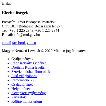
találat
Elérhetőségek
Postacím: 1250 Budapest, Postafiók 3.
Cím: 1014 Budapest, Bécsi kapu tér 2-4.
Tel.: +36 1 225 2843, +36 1 225 2844
E-mail: info@mnl.gov.hu
e-mail
facebook
vimeo
Magyar Nemzeti Levéltár © 2020 Minden jog fenntartva
Gyűjtemények
Rendszerváltás vidéken
Digitális Roma levéltár
Szovjetunióba elhurcoltak
Első világháború
Reformáció 500
Családtörténet
Helytörténet
Középkori gyűjtemény
Pártiratok
Külügyminisztérium