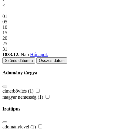
<
01
05
10
15
20
25
31
1833.12.
Nap
Hónapok
Szűrés dátumra
Összes dátum
Adomány tárgya
címerbővítés (1)
magyar nemesség (1)
Irattípus
adománylevél (1)