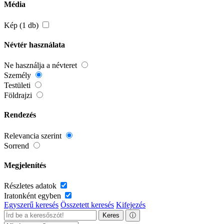
Média
Kép (1 db)
Névtér használata
Ne használja a névteret
Személy
Testületi
Földrajzi
Rendezés
Relevancia szerint
Sorrend
Megjelenítés
Részletes adatok
Iratonként egyben
Egyszerű keresés
Összetett keresés
Kifejezés
Keres
ⓘ