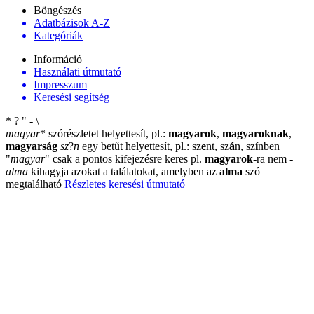
Böngészés
Adatbázisok A-Z
Kategóriák
Információ
Használati útmutató
Impresszum
Keresési segítség
*
?
"
-
\
magyar
*
szórészletet helyettesít, pl.:
magyarok
,
magyaroknak
,
magyarság
sz
?
n
egy betűt helyettesít, pl.: sz
e
nt, sz
á
n, sz
í
nben
"
magyar
"
csak a pontos kifejezésre keres pl.
magyarok
-ra nem
-
alma
kihagyja azokat a találatokat, amelyben az
alma
szó
megtalálható
Részletes keresési útmutató