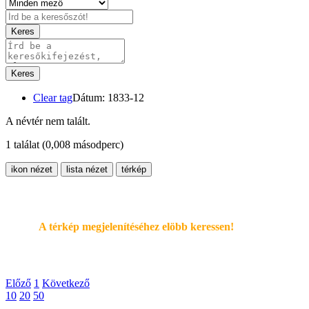
Keres
Keres
Clear tag
Dátum: 1833-12
A névtér nem talált.
1 találat
(0,008 másodperc)
ikon nézet
lista nézet
térkép
A térkép megjelenítéséhez elöbb keressen!
Előző
1
Következő
10
20
50