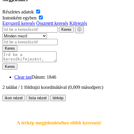
Részletes adatok
Iratonként egyben
Egyszerű keresés
Összetett keresés
Kifejezés
Keres
ⓘ
Keres
Keres
Clear tag
Dátum: 1846
2 találat / 1 földrajzi koordinátával
(0,009 másodperc)
ikon nézet
lista nézet
térkép
A térkép megjelenítéséhez elöbb keressen!