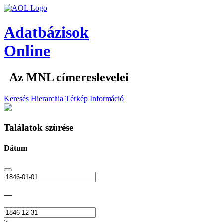
Adatbázisok
Online
Az MNL címereslevelei
Keresés
Hierarchia
Térkép
Információ
Találatok szűrése
Dátum
—
>