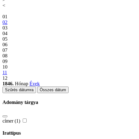
<
01
02
03
04
05
06
07
08
09
10
11
12
1846.
Hónap
Évek
Szűrés dátumra
Összes dátum
Adomány tárgya
címer (1)
Irattípus