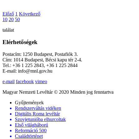
Előző
1
Következő
10
20
50
találat
Elérhetőségek
Postacím: 1250 Budapest, Postafiók 3.
Cím: 1014 Budapest, Bécsi kapu tér 2-4.
Tel.: +36 1 225 2843, +36 1 225 2844
E-mail: info@mnl.gov.hu
e-mail
facebook
vimeo
Magyar Nemzeti Levéltár © 2020 Minden jog fenntartva
Gyűjtemények
Rendszerváltás vidéken
Digitális Roma levéltár
Szovjetunióba elhurcoltak
Első világháború
Reformáció 500
Családtörténet