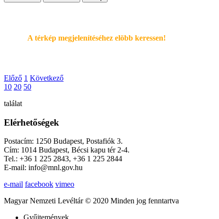
A térkép megjelenítéséhez elöbb keressen!
Előző
1
Következő
10
20
50
találat
Elérhetőségek
Postacím: 1250 Budapest, Postafiók 3.
Cím: 1014 Budapest, Bécsi kapu tér 2-4.
Tel.: +36 1 225 2843, +36 1 225 2844
E-mail: info@mnl.gov.hu
e-mail
facebook
vimeo
Magyar Nemzeti Levéltár © 2020 Minden jog fenntartva
Gyűjtemények