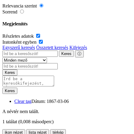
Relevancia szerint
Sorrend
Megjelenítés
Részletes adatok
Iratonként egyben
Egyszerű keresés
Összetett keresés
Kifejezés
Keres
ⓘ
Keres
Keres
Clear tag
Dátum: 1867-03-06
A névtér nem talált.
1 találat
(0,008 másodperc)
ikon nézet
lista nézet
térkép