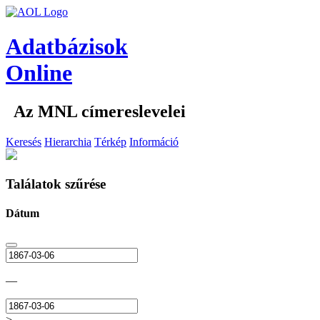
Adatbázisok
Online
Az MNL címereslevelei
Keresés
Hierarchia
Térkép
Információ
Találatok szűrése
Dátum
—
>