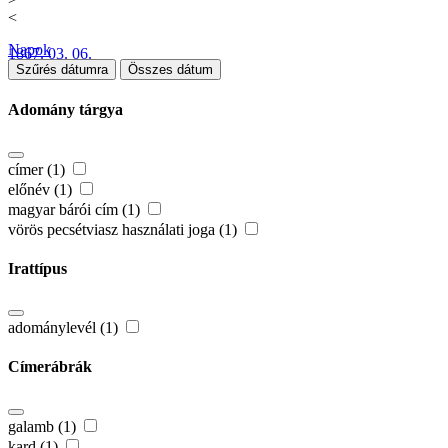
<
Napok
1867. 03. 06.
Szűrés dátumra
Összes dátum
Adomány tárgya
címer (1)
előnév (1)
magyar bárói cím (1)
vörös pecsétviasz használati joga (1)
Irattípus
adománylevél (1)
Címerábrák
galamb (1)
kard (1)