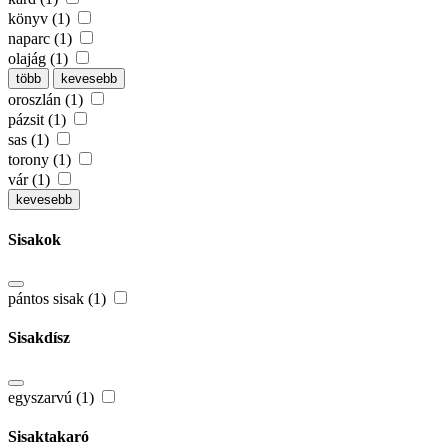
könyv (1)
naparc (1)
olajág (1)
több
kevesebb
oroszlán (1)
pázsit (1)
sas (1)
torony (1)
vár (1)
kevesebb
Sisakok
pántos sisak (1)
Sisakdísz
egyszarvú (1)
Sisaktakaró