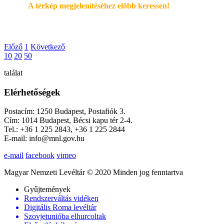
A térkép megjelenítéséhez elöbb keressen!
Előző
1
Következő
10
20
50
találat
Elérhetőségek
Postacím: 1250 Budapest, Postafiók 3.
Cím: 1014 Budapest, Bécsi kapu tér 2-4.
Tel.: +36 1 225 2843, +36 1 225 2844
E-mail: info@mnl.gov.hu
e-mail
facebook
vimeo
Magyar Nemzeti Levéltár © 2020 Minden jog fenntartva
Gyűjtemények
Rendszerváltás vidéken
Digitális Roma levéltár
Szovjetunióba elhurcoltak