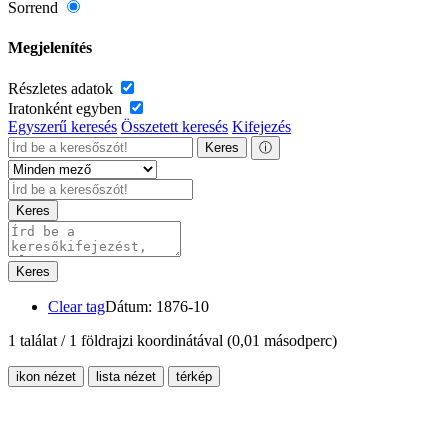
Sorrend
Megjelenítés
Részletes adatok
Iratonként egyben
Egyszerű keresés
Összetett keresés
Kifejezés
Keres
ⓘ
Keres
Keres
Clear tag
Dátum: 1876-10
1 találat / 1 földrajzi koordinátával
(0,01 másodperc)
ikon nézet
lista nézet
térkép