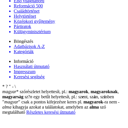
Első világháború
Reformáció 500
Családtörténet
Helytörténet
Középkori gyűjtemény
Pártiratok
Külügyminisztérium
Böngészés
Adatbázisok A-Z
Kategóriák
Információ
Használati útmutató
Impresszum
Keresési segítség
*
?
"
-
\
magyar
*
szórészletet helyettesít, pl.:
magyarok
,
magyaroknak
,
magyarság
sz
?
n
egy betűt helyettesít, pl.: sz
e
nt, sz
á
n, sz
í
nben
"
magyar
"
csak a pontos kifejezésre keres pl.
magyarok
-ra nem
-
alma
kihagyja azokat a találatokat, amelyben az
alma
szó
megtalálható
Részletes keresési útmutató