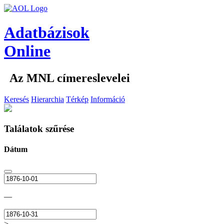
Adatbázisok
Online
Az MNL címereslevelei
Keresés
Hierarchia
Térkép
Információ
Találatok szűrése
Dátum
—
>