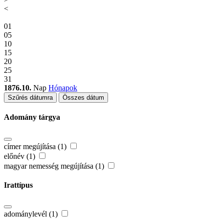
<
01
05
10
15
20
25
31
1876.10.
Nap
Hónapok
Szűrés dátumra
Összes dátum
Adomány tárgya
címer megújítása (1)
előnév (1)
magyar nemesség megújítása (1)
Irattípus
adománylevél (1)