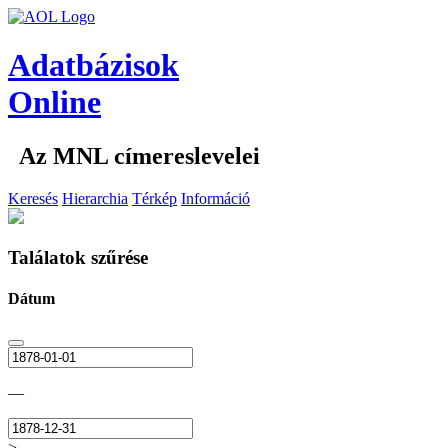
Adatbázisok
Online
Az MNL címereslevelei
Keresés
Hierarchia
Térkép
Információ
Találatok szűrése
Dátum
—
>