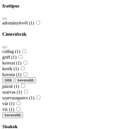
Irattípus
adománylevél (1)
Címerábrák
csillag (1)
griff (1)
kereszt (1)
kerék (1)
korona (1)
több
kevesebb
pázsit (1)
szarvas (1)
szarvasagancs (1)
vár (1)
víz (1)
kevesebb
Sisakok