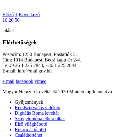
Előző
1
Következő
10
20
50
találat
Elérhetőségek
Postacím: 1250 Budapest, Postafiók 3.
Cím: 1014 Budapest, Bécsi kapu tér 2-4.
Tel.: +36 1 225 2843, +36 1 225 2844
E-mail: info@mnl.gov.hu
e-mail
facebook
vimeo
Magyar Nemzeti Levéltár © 2020 Minden jog fenntartva
Gyűjtemények
Rendszerváltás vidéken
Digitális Roma levéltár
Szovjetunióba elhurcoltak
Első világháború
Reformáció 500
Családtörténet