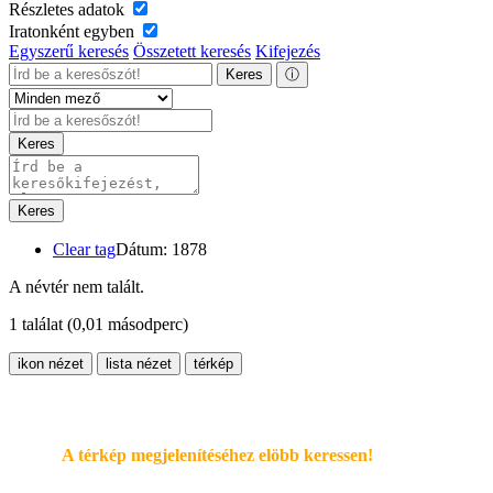
Részletes adatok
Iratonként egyben
Egyszerű keresés
Összetett keresés
Kifejezés
Keres
ⓘ
Keres
Keres
Clear tag
Dátum: 1878
A névtér nem talált.
1 találat
(0,01 másodperc)
ikon nézet
lista nézet
térkép
A térkép megjelenítéséhez elöbb keressen!