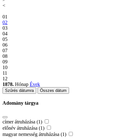
<
01
02
03
04
05
06
07
08
09
10
11
12
1878.
Hónap
Évek
Szűrés dátumra
Összes dátum
Adomány tárgya
címer átruházása (1)
előnév átruházása (1)
magyar nemesség átruházása (1)