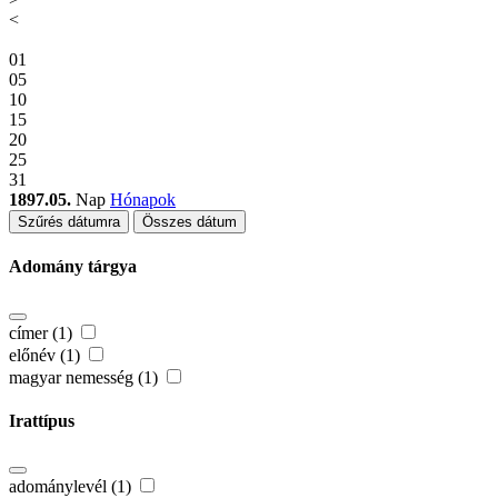
<
01
05
10
15
20
25
31
1897.05.
Nap
Hónapok
Szűrés dátumra
Összes dátum
Adomány tárgya
címer (1)
előnév (1)
magyar nemesség (1)
Irattípus
adománylevél (1)