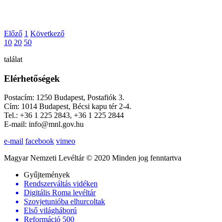
Előző
1
Következő
10
20
50
találat
Elérhetőségek
Postacím: 1250 Budapest, Postafiók 3.
Cím: 1014 Budapest, Bécsi kapu tér 2-4.
Tel.: +36 1 225 2843, +36 1 225 2844
E-mail: info@mnl.gov.hu
e-mail
facebook
vimeo
Magyar Nemzeti Levéltár © 2020 Minden jog fenntartva
Gyűjtemények
Rendszerváltás vidéken
Digitális Roma levéltár
Szovjetunióba elhurcoltak
Első világháború
Reformáció 500