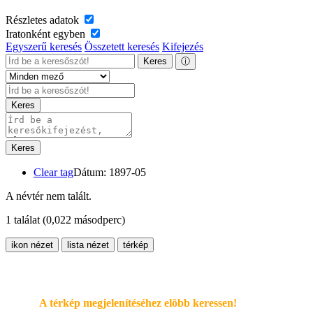
Részletes adatok
Iratonként egyben
Egyszerű keresés
Összetett keresés
Kifejezés
Keres
ⓘ
Keres
Keres
Clear tag
Dátum: 1897-05
A névtér nem talált.
1 találat
(0,022 másodperc)
ikon nézet
lista nézet
térkép
A térkép megjelenítéséhez elöbb keressen!