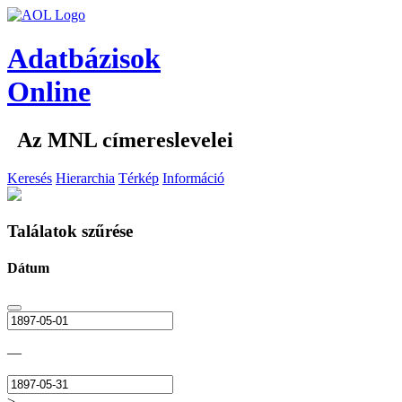
Adatbázisok
Online
Az MNL címereslevelei
Keresés
Hierarchia
Térkép
Információ
Találatok szűrése
Dátum
—
>