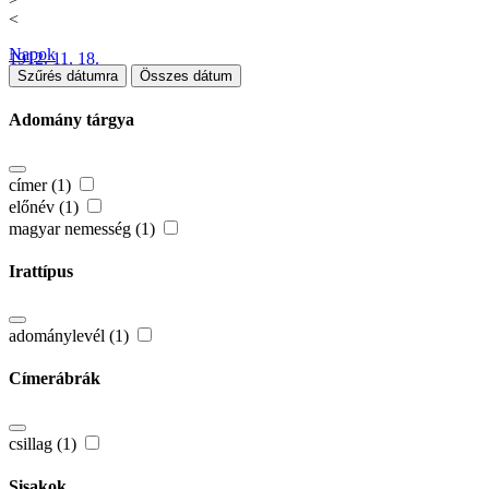
<
Napok
1912. 11. 18.
Szűrés dátumra
Összes dátum
Adomány tárgya
címer (1)
előnév (1)
magyar nemesség (1)
Irattípus
adománylevél (1)
Címerábrák
csillag (1)
Sisakok