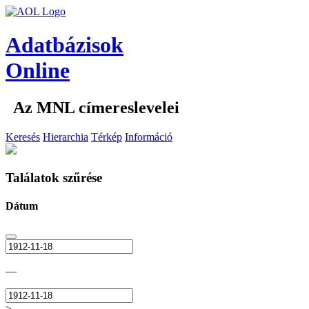
Adatbázisok
Online
Az MNL címereslevelei
Keresés
Hierarchia
Térkép
Információ
Találatok szűrése
Dátum
—
>