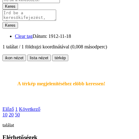
Keres
Keres
Clear tag
Dátum: 1912-11-18
1 találat / 1 földrajzi koordinátával
(0,008 másodperc)
ikon nézet
lista nézet
térkép
A térkép megjelenítéséhez elöbb keressen!
Előző
1
Következő
10
20
50
találat
Elérhetőségek