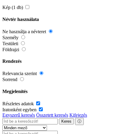
Kép (1 db)
Névtér használata
Ne használja a névteret
Személy
Testületi
Földrajzi
Rendezés
Relevancia szerint
Sorrend
Megjelenítés
Részletes adatok
Iratonként egyben
Egyszerű keresés
Összetett keresés
Kifejezés
Keres
ⓘ