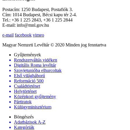
Postacím: 1250 Budapest, Postafiók 3.
Cím: 1014 Budapest, Bécsi kapu tér 2-4.
Tel.: +36 1 225 2843, +36 1 225 2844
E-mail: info@mnl.gov.hu
e-mail
facebook
vimeo
Magyar Nemzeti Levéltár © 2020 Minden jog fenntartva
Gyűjtemények
Rendszerváltás vidéken
Digitális Roma levéltár
Szovjetunióba elhurcoltak
Első világháború
Reformáció 500
Családtörténet
Helytörténet
Középkori gyűjtemény
Pártiratok
Külügyminisztérium
Böngészés
Adatbázisok A-Z
Kategóriák