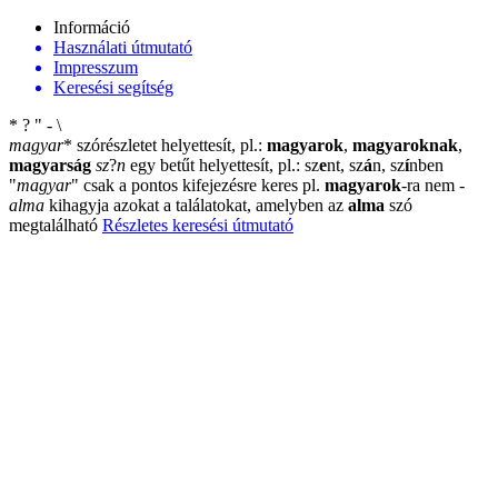
Információ
Használati útmutató
Impresszum
Keresési segítség
*
?
"
-
\
magyar
*
szórészletet helyettesít, pl.:
magyarok
,
magyaroknak
,
magyarság
sz
?
n
egy betűt helyettesít, pl.: sz
e
nt, sz
á
n, sz
í
nben
"
magyar
"
csak a pontos kifejezésre keres pl.
magyarok
-ra nem
-
alma
kihagyja azokat a találatokat, amelyben az
alma
szó
megtalálható
Részletes keresési útmutató