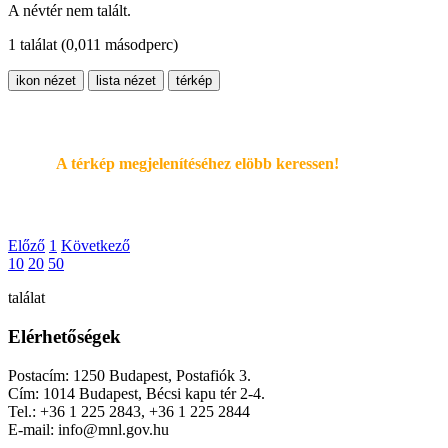
A névtér nem talált.
1 találat
(0,011 másodperc)
ikon nézet
lista nézet
térkép
A térkép megjelenítéséhez elöbb keressen!
Előző
1
Következő
10
20
50
találat
Elérhetőségek
Postacím: 1250 Budapest, Postafiók 3.
Cím: 1014 Budapest, Bécsi kapu tér 2-4.
Tel.: +36 1 225 2843, +36 1 225 2844
E-mail: info@mnl.gov.hu