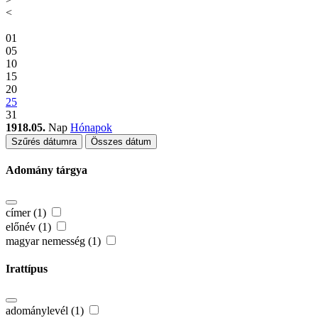
<
01
05
10
15
20
25
31
1918.05.
Nap
Hónapok
Szűrés dátumra
Összes dátum
Adomány tárgya
címer (1)
előnév (1)
magyar nemesség (1)
Irattípus
adománylevél (1)