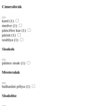
Címerábrák
kard (1)
medve (1)
páncélos kar (1)
pázsit (1)
szablya (1)
Sisakok
pántos sisak (1)
Mesteralak
balharánt pólya (1)
Sisakdísz