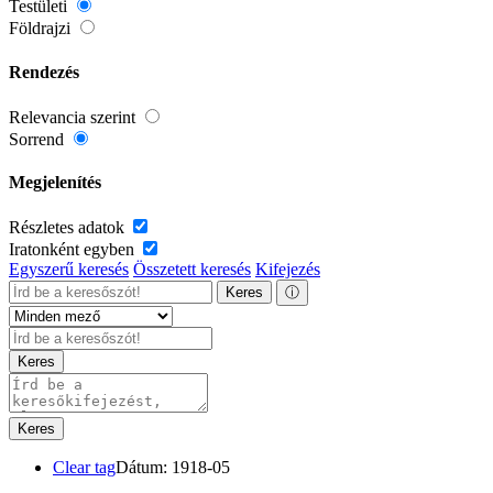
Testületi
Földrajzi
Rendezés
Relevancia szerint
Sorrend
Megjelenítés
Részletes adatok
Iratonként egyben
Egyszerű keresés
Összetett keresés
Kifejezés
Keres
ⓘ
Keres
Keres
Clear tag
Dátum: 1918-05