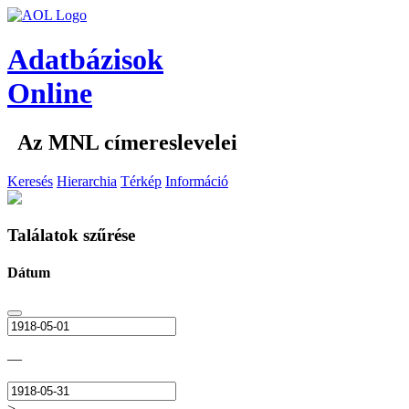
Adatbázisok
Online
Az MNL címereslevelei
Keresés
Hierarchia
Térkép
Információ
Találatok szűrése
Dátum
—
>