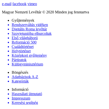
e-mail
facebook
vimeo
Magyar Nemzeti Levéltár © 2020 Minden jog fenntartva
Gyűjtemények
Rendszerváltás vidéken
Digitális Roma levéltár
Szovjetunióba elhurcoltak
Első világháború
Reformáció 500
Családtörténet
Helytörténet
Középkori gyűjtemény
Pártiratok
Külügyminisztérium
Böngészés
Adatbázisok A-Z
Kategóriák
Információ
Használati útmutató
Impresszum
Keresési segítség