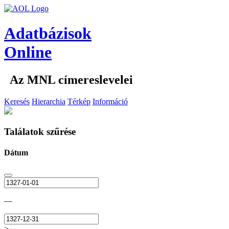
Adatbázisok
Online
Az MNL címereslevelei
Keresés
Hierarchia
Térkép
Információ
Találatok szűrése
Dátum
—
>