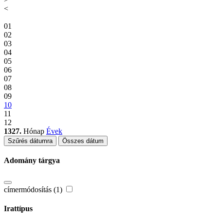
<
01
02
03
04
05
06
07
08
09
10
11
12
1327.
Hónap
Évek
Szűrés dátumra
Összes dátum
Adomány tárgya
címermódosítás (1)
Irattípus