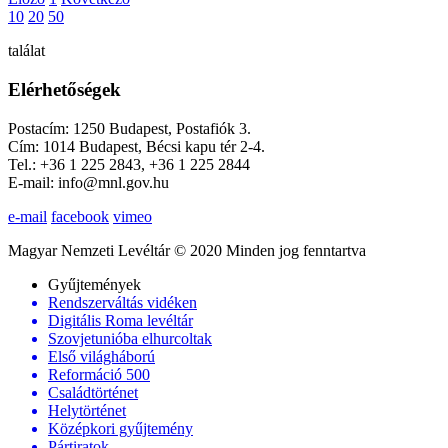
10
20
50
találat
Elérhetőségek
Postacím: 1250 Budapest, Postafiók 3.
Cím: 1014 Budapest, Bécsi kapu tér 2-4.
Tel.: +36 1 225 2843, +36 1 225 2844
E-mail: info@mnl.gov.hu
e-mail
facebook
vimeo
Magyar Nemzeti Levéltár © 2020 Minden jog fenntartva
Gyűjtemények
Rendszerváltás vidéken
Digitális Roma levéltár
Szovjetunióba elhurcoltak
Első világháború
Reformáció 500
Családtörténet
Helytörténet
Középkori gyűjtemény
Pártiratok