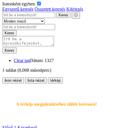
Iratonként egyben
Egyszerű keresés
Összetett keresés
Kifejezés
Keres
ⓘ
Keres
Keres
Clear tag
Dátum: 1327
1 találat
(0,008 másodperc)
ikon nézet
lista nézet
térkép
A térkép megjelenítéséhez elöbb keressen!
Előző
1
Következő