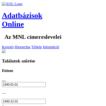
Adatbázisok
Online
Az MNL címereslevelei
Keresés
Hierarchia
Térkép
Információ
Találatok szűrése
Dátum
—
>