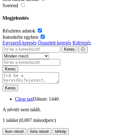
Sorrend
Megjelenítés
Részletes adatok
Iratonként egyben
Egyszerű keresés
Összetett keresés
Kifejezés
Keres
ⓘ
Keres
Keres
Clear tag
Dátum: 1440
A névtér nem talált.
1 találat
(0,007 másodperc)
ikon nézet
lista nézet
térkép