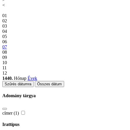
<
01
02
03
04
05
06
07
08
09
10
11
12
1440.
Hónap
Évek
Szűrés dátumra
Összes dátum
Adomány tárgya
címer (1)
Irattípus