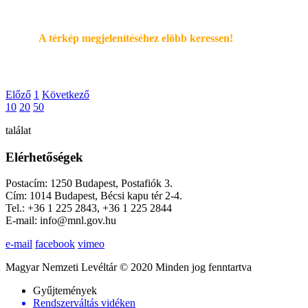
A térkép megjelenítéséhez elöbb keressen!
Előző
1
Következő
10
20
50
találat
Elérhetőségek
Postacím: 1250 Budapest, Postafiók 3.
Cím: 1014 Budapest, Bécsi kapu tér 2-4.
Tel.: +36 1 225 2843, +36 1 225 2844
E-mail: info@mnl.gov.hu
e-mail
facebook
vimeo
Magyar Nemzeti Levéltár © 2020 Minden jog fenntartva
Gyűjtemények
Rendszerváltás vidéken