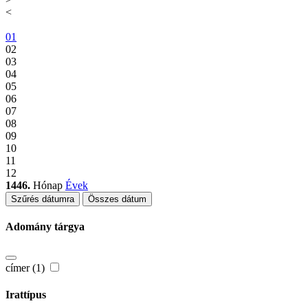
<
01
02
03
04
05
06
07
08
09
10
11
12
1446.
Hónap
Évek
Szűrés dátumra
Összes dátum
Adomány tárgya
címer (1)
Irattípus