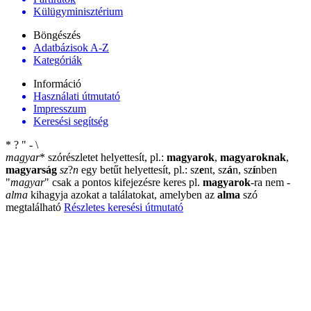
Külügyminisztérium
Böngészés
Adatbázisok A-Z
Kategóriák
Információ
Használati útmutató
Impresszum
Keresési segítség
*
?
"
-
\
magyar
*
szórészletet helyettesít, pl.:
magyarok
,
magyaroknak
,
magyarság
sz
?
n
egy betűt helyettesít, pl.: sz
e
nt, sz
á
n, sz
í
nben
"
magyar
"
csak a pontos kifejezésre keres pl.
magyarok
-ra nem
-
alma
kihagyja azokat a találatokat, amelyben az
alma
szó
megtalálható
Részletes keresési útmutató