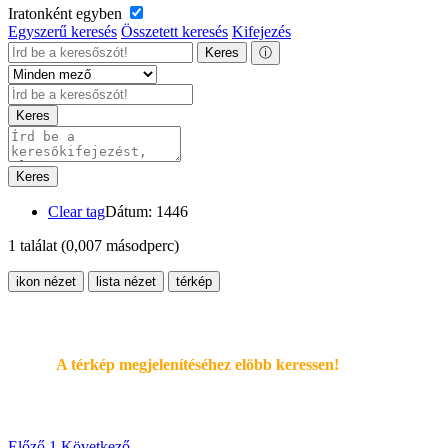
Iratonként egyben
Egyszerű keresés
Összetett keresés
Kifejezés
Keres
ⓘ
Keres
Keres
Clear tag
Dátum: 1446
1 találat
(0,007 másodperc)
ikon nézet
lista nézet
térkép
A térkép megjelenítéséhez elöbb keressen!
Előző
1
Következő