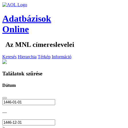
Adatbázisok
Online
Az MNL címereslevelei
Keresés
Hierarchia
Térkép
Információ
Találatok szűrése
Dátum
—
>