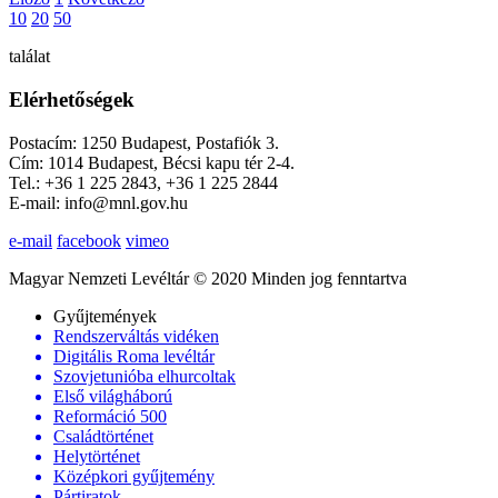
10
20
50
találat
Elérhetőségek
Postacím: 1250 Budapest, Postafiók 3.
Cím: 1014 Budapest, Bécsi kapu tér 2-4.
Tel.: +36 1 225 2843, +36 1 225 2844
E-mail: info@mnl.gov.hu
e-mail
facebook
vimeo
Magyar Nemzeti Levéltár © 2020 Minden jog fenntartva
Gyűjtemények
Rendszerváltás vidéken
Digitális Roma levéltár
Szovjetunióba elhurcoltak
Első világháború
Reformáció 500
Családtörténet
Helytörténet
Középkori gyűjtemény
Pártiratok