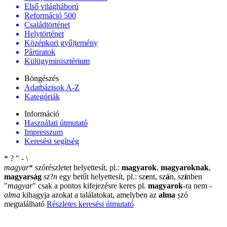
Első világháború
Reformáció 500
Családtörténet
Helytörténet
Középkori gyűjtemény
Pártiratok
Külügyminisztérium
Böngészés
Adatbázisok A-Z
Kategóriák
Információ
Használati útmutató
Impresszum
Keresési segítség
*
?
"
-
\
magyar
*
szórészletet helyettesít, pl.:
magyarok
,
magyaroknak
,
magyarság
sz
?
n
egy betűt helyettesít, pl.: sz
e
nt, sz
á
n, sz
í
nben
"
magyar
"
csak a pontos kifejezésre keres pl.
magyarok
-ra nem
-
alma
kihagyja azokat a találatokat, amelyben az
alma
szó
megtalálható
Részletes keresési útmutató