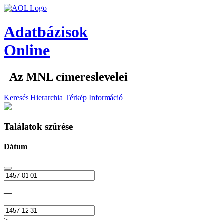
Adatbázisok
Online
Az MNL címereslevelei
Keresés
Hierarchia
Térkép
Információ
Találatok szűrése
Dátum
—
>