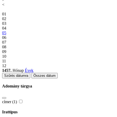
<
01
02
03
04
05
06
07
08
09
10
11
12
1457.
Hónap
Évek
Szűrés dátumra
Összes dátum
Adomány tárgya
címer (1)
Irattípus