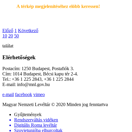
A térkép megjelenítéséhez elöbb keressen!
Előző
1
Következő
10
20
50
találat
Elérhetőségek
Postacím: 1250 Budapest, Postafiók 3.
Cím: 1014 Budapest, Bécsi kapu tér 2-4.
Tel.: +36 1 225 2843, +36 1 225 2844
E-mail: info@mnl.gov.hu
e-mail
facebook
vimeo
Magyar Nemzeti Levéltár © 2020 Minden jog fenntartva
Gyűjtemények
Rendszerváltás vidéken
Digitális Roma levéltár
Szovjetunióba elhurcoltak