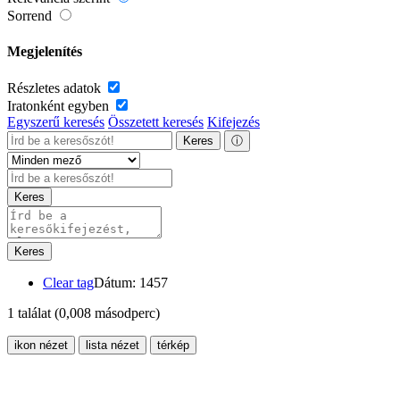
Sorrend
Megjelenítés
Részletes adatok
Iratonként egyben
Egyszerű keresés
Összetett keresés
Kifejezés
Keres
ⓘ
Keres
Keres
Clear tag
Dátum: 1457
1 találat
(0,008 másodperc)
ikon nézet
lista nézet
térkép