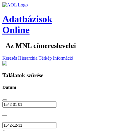
Adatbázisok
Online
Az MNL címereslevelei
Keresés
Hierarchia
Térkép
Információ
Találatok szűrése
Dátum
—
>