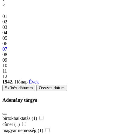
<
01
02
03
04
05
06
07
08
09
10
11
12
1542.
Hónap
Évek
Szűrés dátumra
Összes dátum
Adomány tárgya
birtokbaiktatás (1)
címer (1)
magyar nemesség (1)