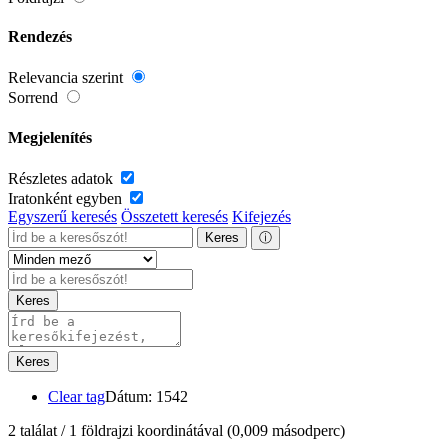
Rendezés
Relevancia szerint
Sorrend
Megjelenítés
Részletes adatok
Iratonként egyben
Egyszerű keresés
Összetett keresés
Kifejezés
Keres
ⓘ
Keres
Keres
Clear tag
Dátum: 1542
2 találat / 1 földrajzi koordinátával
(0,009 másodperc)