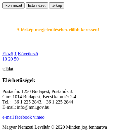
ikon nézet
lista nézet
térkép
A térkép megjelenítéséhez elöbb keressen!
Előző
1
Következő
10
20
50
találat
Elérhetőségek
Postacím: 1250 Budapest, Postafiók 3.
Cím: 1014 Budapest, Bécsi kapu tér 2-4.
Tel.: +36 1 225 2843, +36 1 225 2844
E-mail: info@mnl.gov.hu
e-mail
facebook
vimeo
Magyar Nemzeti Levéltár © 2020 Minden jog fenntartva