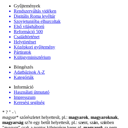
Gyűjtemények
Rendszerváltás vidéken
Digitális Roma levéltár
Szovjetunióba elhurcoltak
Első világháború
Reformáció 500
Családtörténet
Helytörténet
Középkori gyűjtemény
Pártiratok
Külügyminisztérium
Böngészés
Adatbázisok A-Z
Kategóriák
Információ
Használati útmutató
Impresszum
Keresési segítség
*
?
"
-
\
magyar
*
szórészletet helyettesít, pl.:
magyarok
,
magyaroknak
,
magyarság
sz
?
n
egy betűt helyettesít, pl.: sz
e
nt, sz
á
n, sz
í
nben
"
magyar
"
csak a pontos kifejezésre keres pl.
magyarok
-ra nem
-