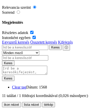
Relevancia szerint
Sorrend
Megjelenítés
Részletes adatok
Iratonként egyben
Egyszerű keresés
Összetett keresés
Kifejezés
Keres
ⓘ
Keres
Keres
Clear tag
Dátum: 1568
11 találat / 1 földrajzi koordinátával
(0,026 másodperc)
ikon nézet
lista nézet
térkép