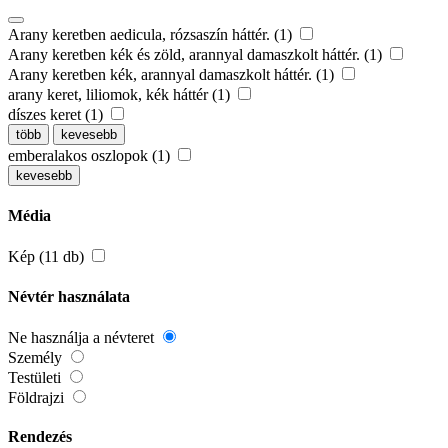
Arany keretben aedicula, rózsaszín háttér. (1)
Arany keretben kék és zöld, arannyal damaszkolt háttér. (1)
Arany keretben kék, arannyal damaszkolt háttér. (1)
arany keret, liliomok, kék háttér (1)
díszes keret (1)
több
kevesebb
emberalakos oszlopok (1)
kevesebb
Média
Kép (11 db)
Névtér használata
Ne használja a névteret
Személy
Testületi
Földrajzi
Rendezés