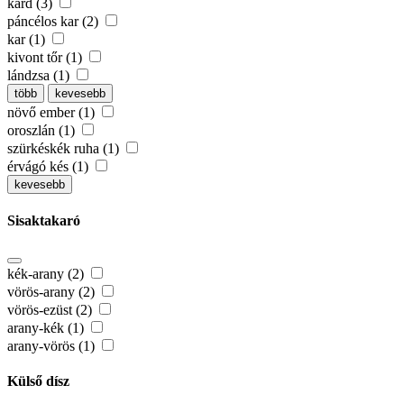
kard (3)
páncélos kar (2)
kar (1)
kivont tőr (1)
lándzsa (1)
több
kevesebb
növő ember (1)
oroszlán (1)
szürkéskék ruha (1)
érvágó kés (1)
kevesebb
Sisaktakaró
kék-arany (2)
vörös-arany (2)
vörös-ezüst (2)
arany-kék (1)
arany-vörös (1)
Külső dísz