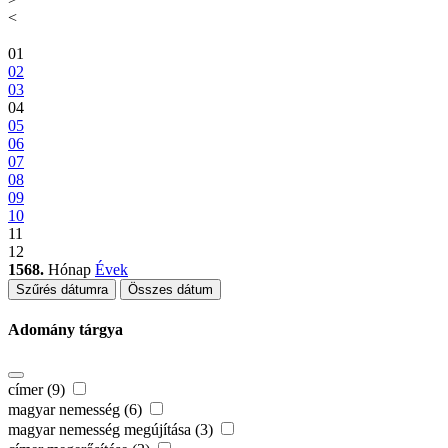
<
01
02
03
04
05
06
07
08
09
10
11
12
1568.
Hónap
Évek
Szűrés dátumra
Összes dátum
Adomány tárgya
címer (9)
magyar nemesség (6)
magyar nemesség megújítása (3)