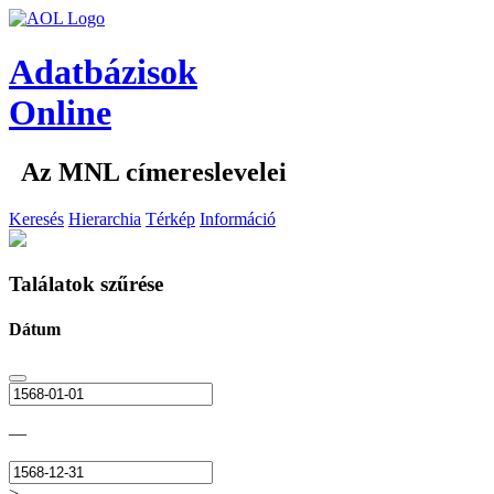
Adatbázisok
Online
Az MNL címereslevelei
Keresés
Hierarchia
Térkép
Információ
Találatok szűrése
Dátum
—
>