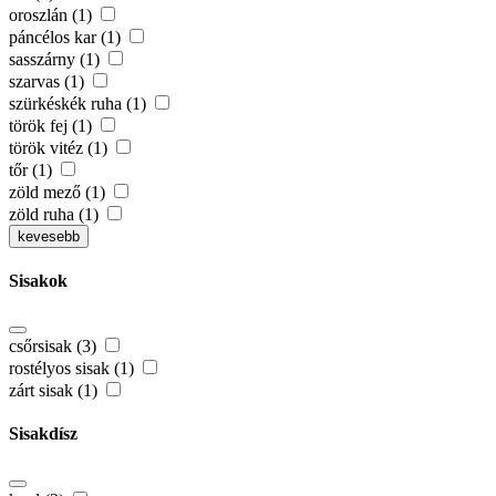
oroszlán (1)
páncélos kar (1)
sasszárny (1)
szarvas (1)
szürkéskék ruha (1)
török fej (1)
török vitéz (1)
tőr (1)
zöld mező (1)
zöld ruha (1)
kevesebb
Sisakok
csőrsisak (3)
rostélyos sisak (1)
zárt sisak (1)
Sisakdísz