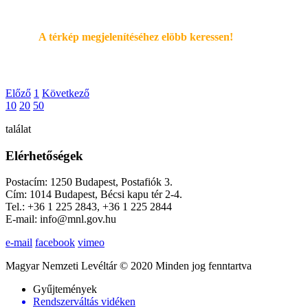
A térkép megjelenítéséhez elöbb keressen!
Előző
1
Következő
10
20
50
találat
Elérhetőségek
Postacím: 1250 Budapest, Postafiók 3.
Cím: 1014 Budapest, Bécsi kapu tér 2-4.
Tel.: +36 1 225 2843, +36 1 225 2844
E-mail: info@mnl.gov.hu
e-mail
facebook
vimeo
Magyar Nemzeti Levéltár © 2020 Minden jog fenntartva
Gyűjtemények
Rendszerváltás vidéken