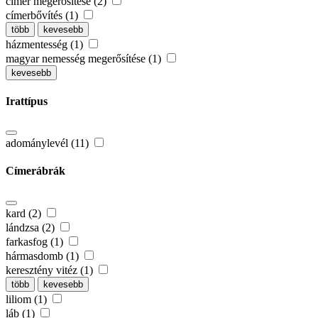
címer megerősítése (2)
címerbővítés (1)
több
kevesebb
házmentesség (1)
magyar nemesség megerősítése (1)
kevesebb
Irattípus
adománylevél (11)
Címerábrák
kard (2)
lándzsa (2)
farkasfog (1)
hármasdomb (1)
keresztény vitéz (1)
több
kevesebb
liliom (1)
láb (1)