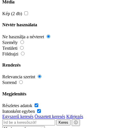
Média
Kép (2 db)
Névtér használata
Ne használja a névteret
Személy
Testületi
Földrajzi
Rendezés
Relevancia szerint
Sorrend
Megjelenítés
Részletes adatok
Iratonként egyben
Egyszerű keresés
Összetett keresés
Kifejezés
Keres
ⓘ