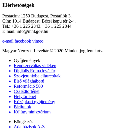
Elérhetőségek
Postacím: 1250 Budapest, Postafiók 3.
Cím: 1014 Budapest, Bécsi kapu tér 2-4.
Tel.: +36 1 225 2843, +36 1 225 2844
E-mail: info@mnl.gov.hu
e-mail
facebook
vimeo
Magyar Nemzeti Levéltár © 2020 Minden jog fenntartva
Gyűjtemények
Rendszerváltás vidéken
Digitális Roma levéltár
Szovjetunióba elhurcoltak
Első világháború
Reformáció 500
Családtörténet
Helytörténet
Középkori gyűjtemény
Pártiratok
Külügyminisztérium
Böngészés
Adatbázisok A-Z