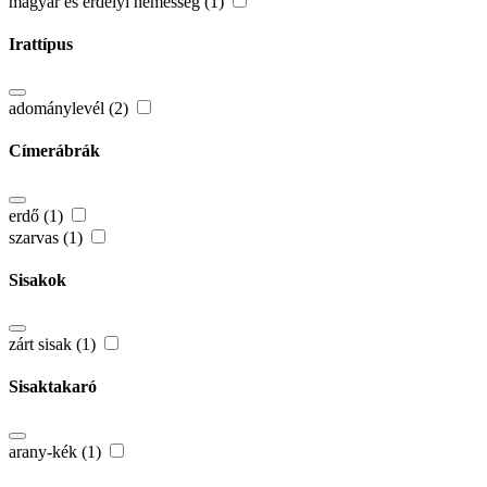
magyar és erdélyi nemesség (1)
Irattípus
adománylevél (2)
Címerábrák
erdő (1)
szarvas (1)
Sisakok
zárt sisak (1)
Sisaktakaró
arany-kék (1)