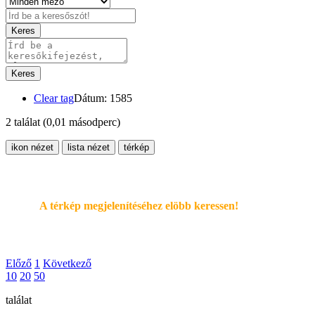
Keres
Keres
Clear tag
Dátum: 1585
2 találat
(0,01 másodperc)
ikon nézet
lista nézet
térkép
A térkép megjelenítéséhez elöbb keressen!
Előző
1
Következő
10
20
50
találat