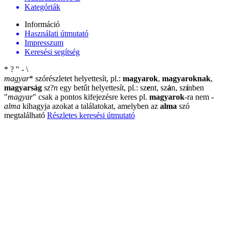
Kategóriák
Információ
Használati útmutató
Impresszum
Keresési segítség
*
?
"
-
\
magyar
*
szórészletet helyettesít, pl.:
magyarok
,
magyaroknak
,
magyarság
sz
?
n
egy betűt helyettesít, pl.: sz
e
nt, sz
á
n, sz
í
nben
"
magyar
"
csak a pontos kifejezésre keres pl.
magyarok
-ra nem
-
alma
kihagyja azokat a találatokat, amelyben az
alma
szó
megtalálható
Részletes keresési útmutató