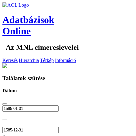
Adatbázisok
Online
Az MNL címereslevelei
Keresés
Hierarchia
Térkép
Információ
Találatok szűrése
Dátum
—
>