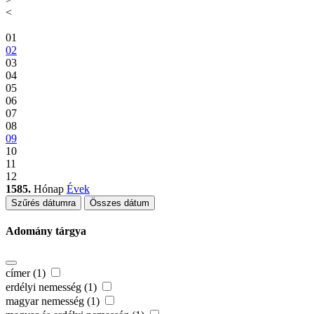
<
01
02
03
04
05
06
07
08
09
10
11
12
1585.
Hónap
Évek
Szűrés dátumra
Összes dátum
Adomány tárgya
címer (1)
erdélyi nemesség (1)
magyar nemesség (1)