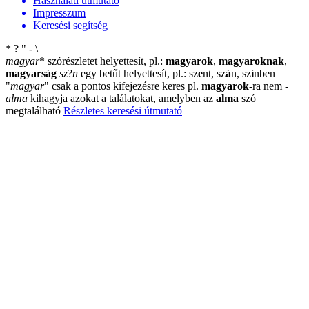
Használati útmutató
Impresszum
Keresési segítség
*
?
"
-
\
magyar
*
szórészletet helyettesít, pl.:
magyarok
,
magyaroknak
,
magyarság
sz
?
n
egy betűt helyettesít, pl.: sz
e
nt, sz
á
n, sz
í
nben
"
magyar
"
csak a pontos kifejezésre keres pl.
magyarok
-ra nem
-
alma
kihagyja azokat a találatokat, amelyben az
alma
szó
megtalálható
Részletes keresési útmutató