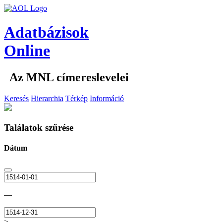
Adatbázisok
Online
Az MNL címereslevelei
Keresés
Hierarchia
Térkép
Információ
Találatok szűrése
Dátum
—
>