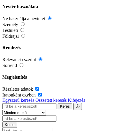
Névtér használata
Ne használja a névteret
Személy
Testületi
Földrajzi
Rendezés
Relevancia szerint
Sorrend
Megjelenítés
Részletes adatok
Iratonként egyben
Egyszerű keresés
Összetett keresés
Kifejezés
Keres
ⓘ
Keres