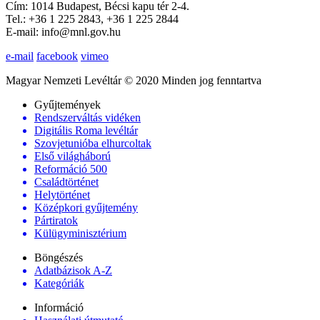
Cím: 1014 Budapest, Bécsi kapu tér 2-4.
Tel.: +36 1 225 2843, +36 1 225 2844
E-mail: info@mnl.gov.hu
e-mail
facebook
vimeo
Magyar Nemzeti Levéltár © 2020 Minden jog fenntartva
Gyűjtemények
Rendszerváltás vidéken
Digitális Roma levéltár
Szovjetunióba elhurcoltak
Első világháború
Reformáció 500
Családtörténet
Helytörténet
Középkori gyűjtemény
Pártiratok
Külügyminisztérium
Böngészés
Adatbázisok A-Z
Kategóriák
Információ