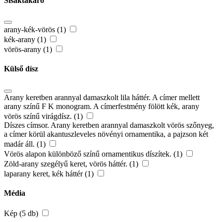
Sisaktakaró
arany-kék-vörös (1)
kék-arany (1)
vörös-arany (1)
Külső dísz
Arany keretben arannyal damaszkolt lila háttér. A címer mellett
arany színű F K monogram. A címerfestmény fölött kék, arany
vörös színű virágdísz. (1)
Díszes címsor. Arany keretben arannyal damaszkolt vörös szőnyeg,
a címer körül akantuszleveles növényi ornamentika, a pajzson két
madár áll. (1)
Vörös alapon különböző színű ornamentikus díszítek. (1)
Zöld-arany szegélyű keret, vörös háttér. (1)
laparany keret, kék háttér (1)
Média
Kép (5 db)