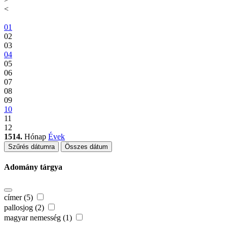
<
01
02
03
04
05
06
07
08
09
10
11
12
1514.
Hónap
Évek
Szűrés dátumra
Összes dátum
Adomány tárgya
címer (5)
pallosjog (2)
magyar nemesség (1)