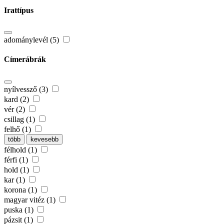
Irattípus
adománylevél (5)
Címerábrák
nyílvessző (3)
kard (2)
vér (2)
csillag (1)
felhő (1)
több
kevesebb
félhold (1)
férfi (1)
hold (1)
kar (1)
korona (1)
magyar vitéz (1)
puska (1)
pázsit (1)