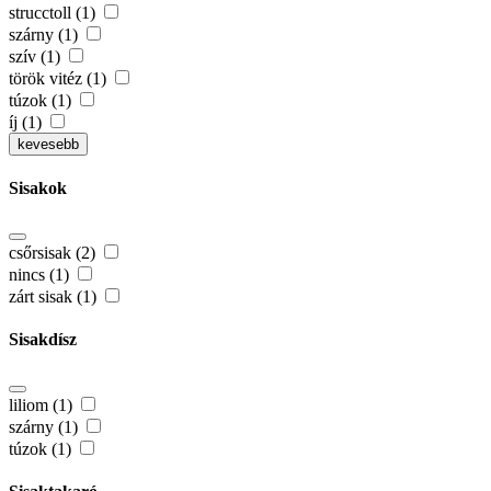
strucctoll (1)
szárny (1)
szív (1)
török vitéz (1)
túzok (1)
íj (1)
kevesebb
Sisakok
csőrsisak (2)
nincs (1)
zárt sisak (1)
Sisakdísz
liliom (1)
szárny (1)
túzok (1)