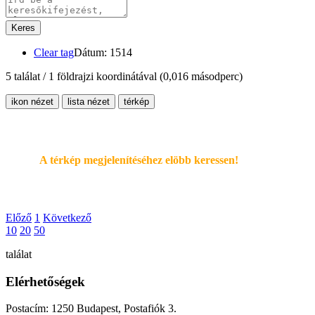
Keres
Clear tag
Dátum: 1514
5 találat / 1 földrajzi koordinátával
(0,016 másodperc)
ikon nézet
lista nézet
térkép
A térkép megjelenítéséhez elöbb keressen!
Előző
1
Következő
10
20
50
találat
Elérhetőségek
Postacím: 1250 Budapest, Postafiók 3.