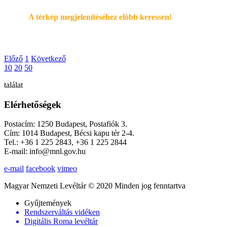
A térkép megjelenítéséhez elöbb keressen!
Előző
1
Következő
10
20
50
találat
Elérhetőségek
Postacím: 1250 Budapest, Postafiók 3.
Cím: 1014 Budapest, Bécsi kapu tér 2-4.
Tel.: +36 1 225 2843, +36 1 225 2844
E-mail: info@mnl.gov.hu
e-mail
facebook
vimeo
Magyar Nemzeti Levéltár © 2020 Minden jog fenntartva
Gyűjtemények
Rendszerváltás vidéken
Digitális Roma levéltár