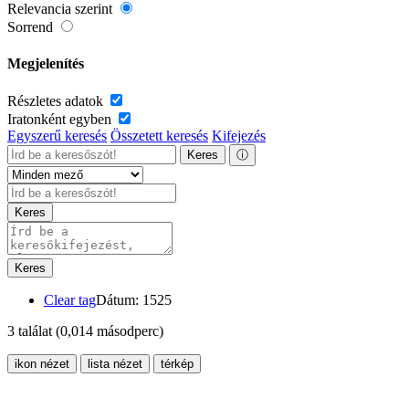
Relevancia szerint
Sorrend
Megjelenítés
Részletes adatok
Iratonként egyben
Egyszerű keresés
Összetett keresés
Kifejezés
Keres
ⓘ
Keres
Keres
Clear tag
Dátum: 1525
3 találat
(0,014 másodperc)
ikon nézet
lista nézet
térkép