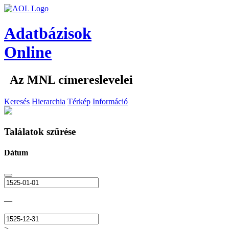
Adatbázisok
Online
Az MNL címereslevelei
Keresés
Hierarchia
Térkép
Információ
Találatok szűrése
Dátum
—
>