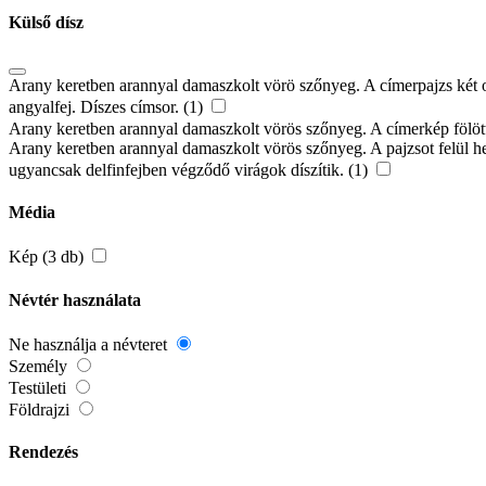
Külső dísz
Arany keretben arannyal damaszkolt vörö szőnyeg. A címerpajzs két ol
angyalfej. Díszes címsor. (1)
Arany keretben arannyal damaszkolt vörös szőnyeg. A címerkép fölött 
Arany keretben arannyal damaszkolt vörös szőnyeg. A pajzsot felül heral
ugyancsak delfinfejben végződő virágok díszítik. (1)
Média
Kép (3 db)
Névtér használata
Ne használja a névteret
Személy
Testületi
Földrajzi
Rendezés