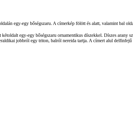
dalán egy-egy bőségszaru. A címerkép fölött és alatt, valamint bal olda
kétoldalt egy-egy bőségszaru ornamentikus díszekkel. Díszes arany szí
dikai jobbról egy triton, balról nereida tartja. A címert alul delfinfej