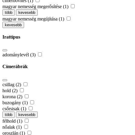
címerbővítés (1)
magyar nemesség megerősítése (1)
több
kevesebb
magyar nemesség megújítása (1)
kevesebb
Irattípus
adománylevél (3)
Címerábrák
csillag (2)
hold (2)
korona (2)
buzogány (1)
csőrsisak (1)
több
kevesebb
félhold (1)
nőalak (1)
oroszlán (1)