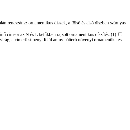
lán reneszánsz ornamentikus díszek, a fölső és alsó díszben szárnyas
nű címsor az N és L betűkben rajzolt ornamentikus díszítés. (1)
ű virág, a címerfestményt felül arany hátterű növényi ornamentika és