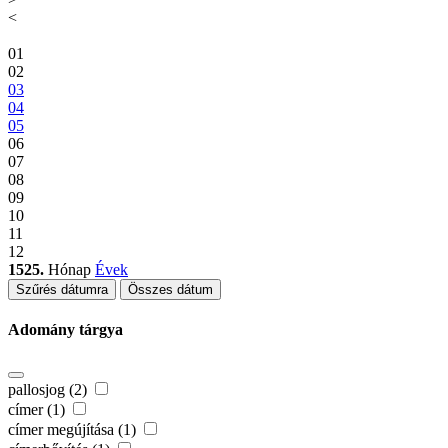
<
01
02
03
04
05
06
07
08
09
10
11
12
1525.
Hónap
Évek
Szűrés dátumra
Összes dátum
Adomány tárgya
pallosjog (2)
címer (1)
címer megújítása (1)