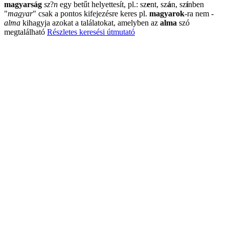
magyarság
sz
?
n
egy betűt helyettesít, pl.: sz
e
nt, sz
á
n, sz
í
nben
"
magyar
"
csak a pontos kifejezésre keres pl.
magyarok
-ra nem
-
alma
kihagyja azokat a találatokat, amelyben az
alma
szó
megtalálható
Részletes keresési útmutató