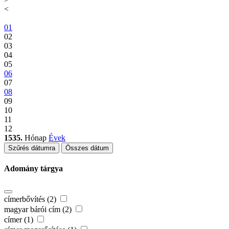
<
01
02
03
04
05
06
07
08
09
10
11
12
1535.
Hónap
Évek
Szűrés dátumra
Összes dátum
Adomány tárgya
címerbővítés (2)
magyar bárói cím (2)
címer (1)