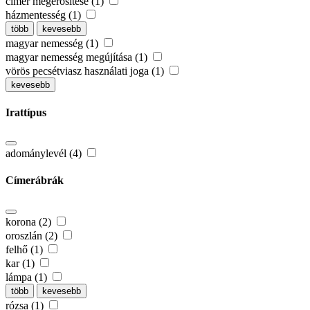
címer megerősítése (1)
házmentesség (1)
több
kevesebb
magyar nemesség (1)
magyar nemesség megújítása (1)
vörös pecsétviasz használati joga (1)
kevesebb
Irattípus
adománylevél (4)
Címerábrák
korona (2)
oroszlán (2)
felhő (1)
kar (1)
lámpa (1)
több
kevesebb
rózsa (1)