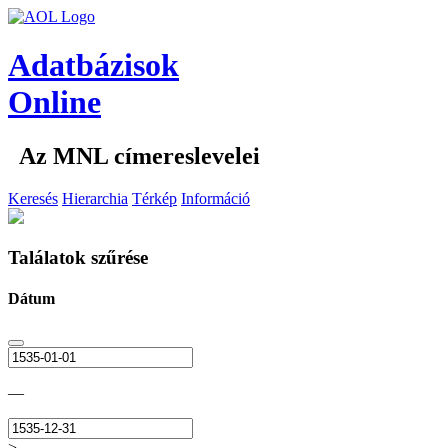
Adatbázisok
Online
Az MNL címereslevelei
Keresés
Hierarchia
Térkép
Információ
Találatok szűrése
Dátum
—
>