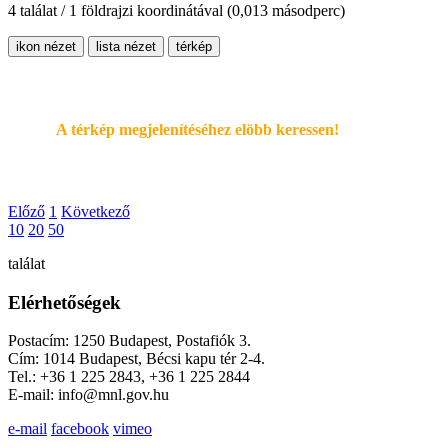
4 találat / 1 földrajzi koordinátával
(0,013 másodperc)
ikon nézet
lista nézet
térkép
A térkép megjelenítéséhez elöbb keressen!
Előző
1
Következő
10
20
50
találat
Elérhetőségek
Postacím: 1250 Budapest, Postafiók 3.
Cím: 1014 Budapest, Bécsi kapu tér 2-4.
Tel.: +36 1 225 2843, +36 1 225 2844
E-mail: info@mnl.gov.hu
e-mail
facebook
vimeo