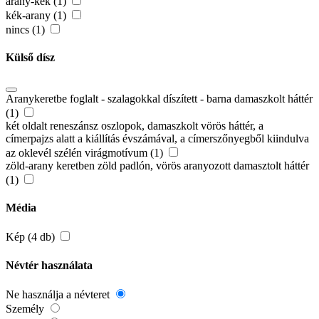
arany-kék (1)
kék-arany (1)
nincs (1)
Külső dísz
Aranykeretbe foglalt - szalagokkal díszített - barna damaszkolt háttér
(1)
két oldalt reneszánsz oszlopok, damaszkolt vörös háttér, a
címerpajzs alatt a kiállítás évszámával, a címerszőnyegből kiindulva
az oklevél szélén virágmotívum (1)
zöld-arany keretben zöld padlón, vörös aranyozott damasztolt háttér
(1)
Média
Kép (4 db)
Névtér használata
Ne használja a névteret
Személy