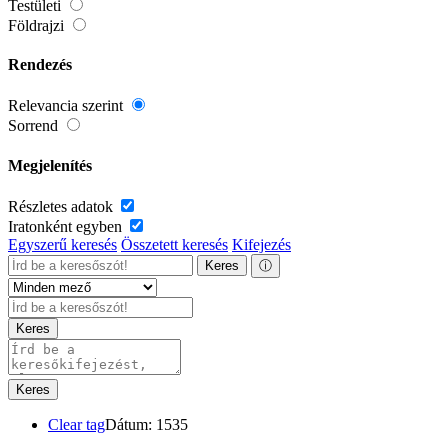
Testületi
Földrajzi
Rendezés
Relevancia szerint
Sorrend
Megjelenítés
Részletes adatok
Iratonként egyben
Egyszerű keresés
Összetett keresés
Kifejezés
Keres
ⓘ
Keres
Keres
Clear tag
Dátum: 1535