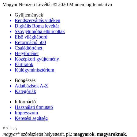
Magyar Nemzeti Levéltár © 2020 Minden jog fenntartva
Gyűjtemények
Rendszerváltás vidéken
Digitális Roma levéltár
Szovjetunióba elhurcoltak
Első világháború
Reformáció 500
Családtörténet
Helytörténet
Középkori gyűjtemény
Pártiratok
Külügyminisztérium
Böngészés
Adatbázisok A-Z
Kategóriák
Információ
Használati útmutató
Impresszum
Keresési segítség
*
?
"
-
\
magyar
*
szórészletet helyettesít, pl.:
magyarok
,
magyaroknak
,