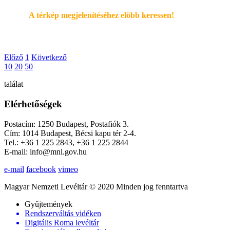
A térkép megjelenítéséhez elöbb keressen!
Előző
1
Következő
10
20
50
találat
Elérhetőségek
Postacím: 1250 Budapest, Postafiók 3.
Cím: 1014 Budapest, Bécsi kapu tér 2-4.
Tel.: +36 1 225 2843, +36 1 225 2844
E-mail: info@mnl.gov.hu
e-mail
facebook
vimeo
Magyar Nemzeti Levéltár © 2020 Minden jog fenntartva
Gyűjtemények
Rendszerváltás vidéken
Digitális Roma levéltár