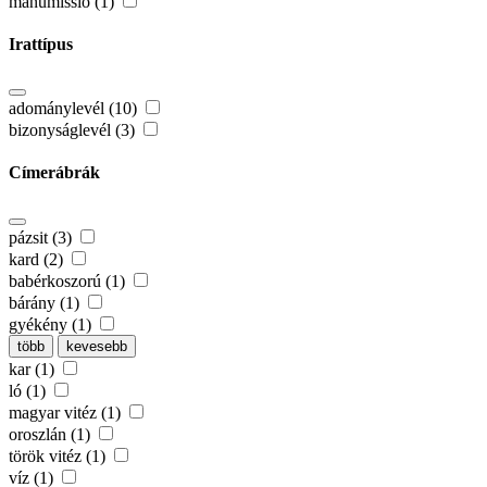
manumissio (1)
Irattípus
adománylevél (10)
bizonyságlevél (3)
Címerábrák
pázsit (3)
kard (2)
babérkoszorú (1)
bárány (1)
gyékény (1)
több
kevesebb
kar (1)
ló (1)
magyar vitéz (1)
oroszlán (1)
török vitéz (1)
víz (1)