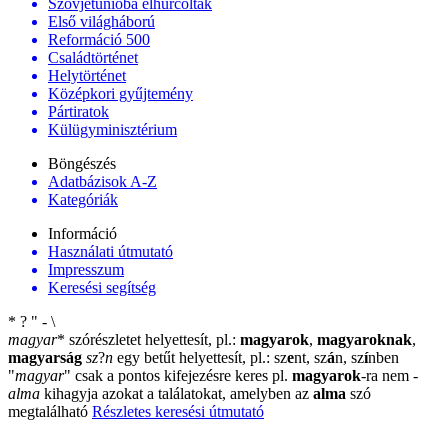
Szovjetunióba elhurcoltak
Első világháború
Reformáció 500
Családtörténet
Helytörténet
Középkori gyűjtemény
Pártiratok
Külügyminisztérium
Böngészés
Adatbázisok A-Z
Kategóriák
Információ
Használati útmutató
Impresszum
Keresési segítség
*
?
"
-
\
magyar
*
szórészletet helyettesít, pl.:
magyarok
,
magyaroknak
,
magyarság
sz
?
n
egy betűt helyettesít, pl.: sz
e
nt, sz
á
n, sz
í
nben
"
magyar
"
csak a pontos kifejezésre keres pl.
magyarok
-ra nem
-
alma
kihagyja azokat a találatokat, amelyben az
alma
szó
megtalálható
Részletes keresési útmutató