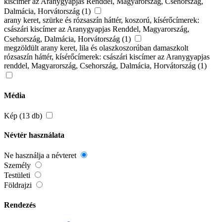
kiscímer az Aranygyapjas Renddel, Magyarország, Csehország,
Dalmácia, Horvátország (1)
arany keret, szürke és rózsaszín háttér, koszorú, kísérőcímerek:
császári kiscímer az Aranygyapjas Renddel, Magyarország,
Csehország, Dalmácia, Horvátország (1)
megzöldült arany keret, lila és olaszkoszorúban damaszkolt
rózsaszín háttér, kísérőcímerek: császári kiscímer az Aranygyapjas
renddel, Magyarország, Csehország, Dalmácia, Horvátország (1)
Média
Kép (13 db)
Névtér használata
Ne használja a névteret
Személy
Testületi
Földrajzi
Rendezés