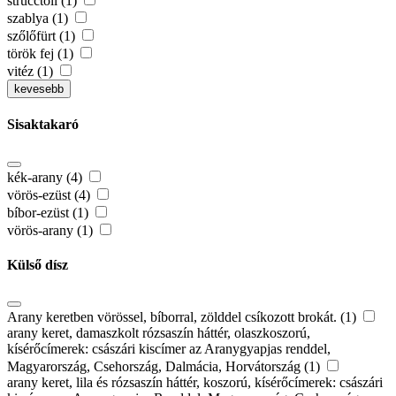
strucctoll (1)
szablya (1)
szőlőfürt (1)
török fej (1)
vitéz (1)
kevesebb
Sisaktakaró
kék-arany (4)
vörös-ezüst (4)
bíbor-ezüst (1)
vörös-arany (1)
Külső dísz
Arany keretben vörössel, bíborral, zölddel csíkozott brokát. (1)
arany keret, damaszkolt rózsaszín háttér, olaszkoszorú,
kísérőcímerek: császári kiscímer az Aranygyapjas renddel,
Magyarország, Csehország, Dalmácia, Horvátország (1)
arany keret, lila és rózsaszín háttér, koszorú, kísérőcímerek: császári