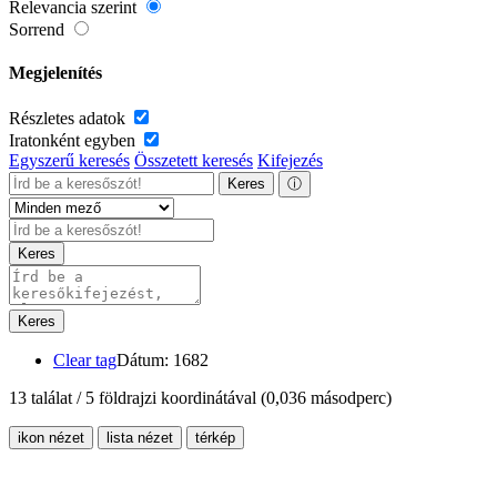
Relevancia szerint
Sorrend
Megjelenítés
Részletes adatok
Iratonként egyben
Egyszerű keresés
Összetett keresés
Kifejezés
Keres
ⓘ
Keres
Keres
Clear tag
Dátum: 1682
13 találat / 5 földrajzi koordinátával
(0,036 másodperc)
ikon nézet
lista nézet
térkép