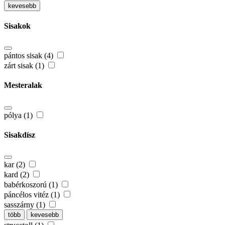
kevesebb
Sisakok
pántos sisak (4)
zárt sisak (1)
Mesteralak
pólya (1)
Sisakdísz
kar (2)
kard (2)
babérkoszorú (1)
páncélos vitéz (1)
sasszárny (1)
több
kevesebb