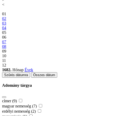
<
01
02
03
04
05
06
07
08
09
10
11
12
1682.
Hónap
Évek
Szűrés dátumra
Összes dátum
Adomány tárgya
címer (9)
magyar nemesség (7)
erdélyi nemesség (2)