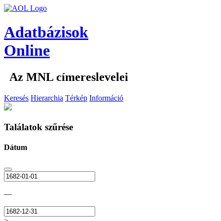
Adatbázisok
Online
Az MNL címereslevelei
Keresés
Hierarchia
Térkép
Információ
Találatok szűrése
Dátum
—
>