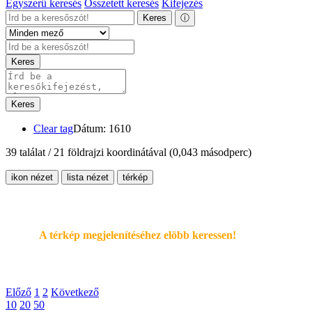
Egyszerű keresés
Összetett keresés
Kifejezés
Keres
ⓘ
Keres
Keres
Clear tag
Dátum: 1610
39 találat / 21 földrajzi koordinátával
(0,043 másodperc)
ikon nézet
lista nézet
térkép
A térkép megjelenítéséhez elöbb keressen!
Előző
1
2
Következő
10
20
50