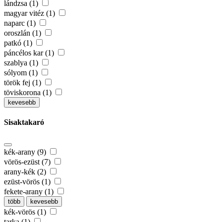
lándzsa (1)
magyar vitéz (1)
naparc (1)
oroszlán (1)
patkó (1)
páncélos kar (1)
szablya (1)
sólyom (1)
török fej (1)
töviskorona (1)
kevesebb
Sisaktakaró
kék-arany (9)
vörös-ezüst (7)
arany-kék (2)
ezüst-vörös (1)
fekete-arany (1)
több
kevesebb
kék-vörös (1)
tarka (1)