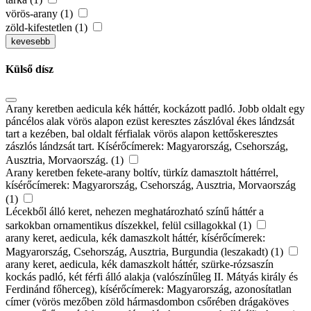
vörös-arany (1)
zöld-kifestetlen (1)
kevesebb
Külső dísz
Arany keretben aedicula kék háttér, kockázott padló. Jobb oldalt egy
páncélos alak vörös alapon ezüst keresztes zászlóval ékes lándzsát
tart a kezében, bal oldalt férfialak vörös alapon kettőskeresztes
zászlós lándzsát tart. Kísérőcímerek: Magyarország, Csehország,
Ausztria, Morvaország. (1)
Arany keretben fekete-arany boltív, türkíz damasztolt háttérrel,
kísérőcímerek: Magyarország, Csehország, Ausztria, Morvaország
(1)
Lécekből álló keret, nehezen meghatározható színű háttér a
sarkokban ornamentikus díszekkel, felül csillagokkal (1)
arany keret, aedicula, kék damaszkolt háttér, kísérőcímerek:
Magyarország, Csehország, Ausztria, Burgundia (leszakadt) (1)
arany keret, aedicula, kék damaszkolt háttér, szürke-rózsaszín
kockás padló, két férfi álló alakja (valószínűleg II. Mátyás király és
Ferdinánd főherceg), kísérőcímerek: Magyarország, azonosítatlan
címer (vörös mezőben zöld hármasdombon csőrében drágaköves