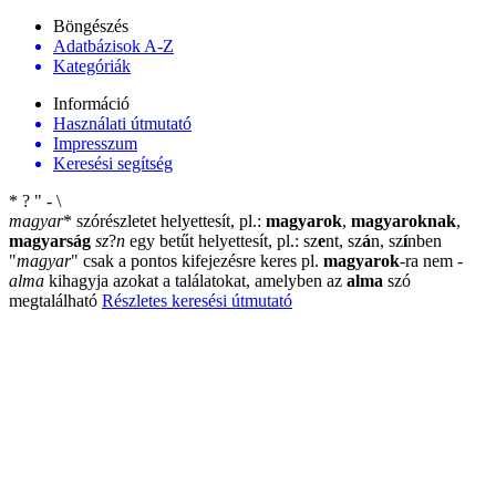
Böngészés
Adatbázisok A-Z
Kategóriák
Információ
Használati útmutató
Impresszum
Keresési segítség
*
?
"
-
\
magyar
*
szórészletet helyettesít, pl.:
magyarok
,
magyaroknak
,
magyarság
sz
?
n
egy betűt helyettesít, pl.: sz
e
nt, sz
á
n, sz
í
nben
"
magyar
"
csak a pontos kifejezésre keres pl.
magyarok
-ra nem
-
alma
kihagyja azokat a találatokat, amelyben az
alma
szó
megtalálható
Részletes keresési útmutató