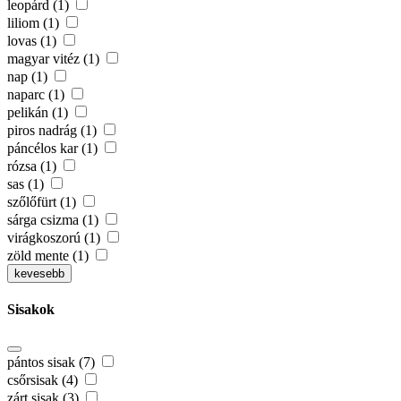
leopárd (1)
liliom (1)
lovas (1)
magyar vitéz (1)
nap (1)
naparc (1)
pelikán (1)
piros nadrág (1)
páncélos kar (1)
rózsa (1)
sas (1)
szőlőfürt (1)
sárga csizma (1)
virágkoszorú (1)
zöld mente (1)
kevesebb
Sisakok
pántos sisak (7)
csőrsisak (4)
zárt sisak (3)