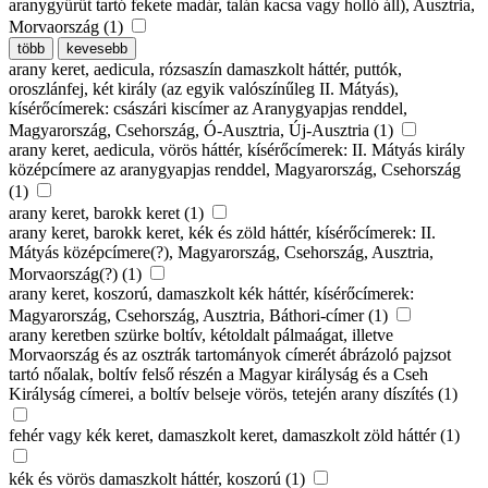
aranygyűrűt tartó fekete madár, talán kacsa vagy holló áll), Ausztria,
Morvaország (1)
több
kevesebb
arany keret, aedicula, rózsaszín damaszkolt háttér, puttók,
oroszlánfej, két király (az egyik valószínűleg II. Mátyás),
kísérőcímerek: császári kiscímer az Aranygyapjas renddel,
Magyarország, Csehország, Ó-Ausztria, Új-Ausztria (1)
arany keret, aedicula, vörös háttér, kísérőcímerek: II. Mátyás király
középcímere az aranygyapjas renddel, Magyarország, Csehország
(1)
arany keret, barokk keret (1)
arany keret, barokk keret, kék és zöld háttér, kísérőcímerek: II.
Mátyás középcímere(?), Magyarország, Csehország, Ausztria,
Morvaország(?) (1)
arany keret, koszorú, damaszkolt kék háttér, kísérőcímerek:
Magyarország, Csehország, Ausztria, Báthori-címer (1)
arany keretben szürke boltív, kétoldalt pálmaágat, illetve
Morvaország és az osztrák tartományok címerét ábrázoló pajzsot
tartó nőalak, boltív felső részén a Magyar királyság és a Cseh
Királyság címerei, a boltív belseje vörös, tetején arany díszítés (1)
fehér vagy kék keret, damaszkolt keret, damaszkolt zöld háttér (1)
kék és vörös damaszkolt háttér, koszorú (1)