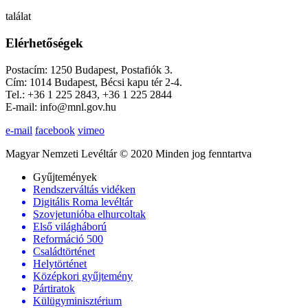
találat
Elérhetőségek
Postacím: 1250 Budapest, Postafiók 3.
Cím: 1014 Budapest, Bécsi kapu tér 2-4.
Tel.: +36 1 225 2843, +36 1 225 2844
E-mail: info@mnl.gov.hu
e-mail
facebook
vimeo
Magyar Nemzeti Levéltár © 2020 Minden jog fenntartva
Gyűjtemények
Rendszerváltás vidéken
Digitális Roma levéltár
Szovjetunióba elhurcoltak
Első világháború
Reformáció 500
Családtörténet
Helytörténet
Középkori gyűjtemény
Pártiratok
Külügyminisztérium