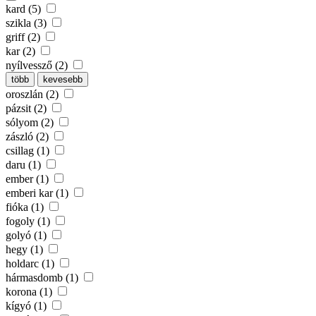
kard (5)
szikla (3)
griff (2)
kar (2)
nyílvessző (2)
több
kevesebb
oroszlán (2)
pázsit (2)
sólyom (2)
zászló (2)
csillag (1)
daru (1)
ember (1)
emberi kar (1)
fióka (1)
fogoly (1)
golyó (1)
hegy (1)
holdarc (1)
hármasdomb (1)
korona (1)
kígyó (1)