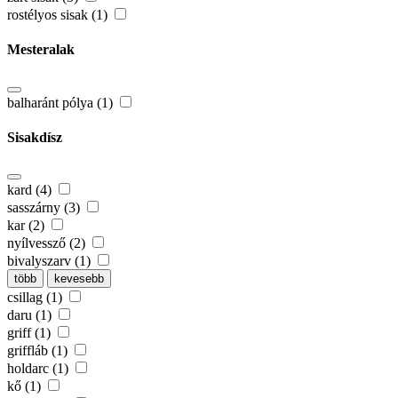
rostélyos sisak (1)
Mesteralak
balharánt pólya (1)
Sisakdísz
kard (4)
sasszárny (3)
kar (2)
nyílvessző (2)
bivalyszarv (1)
több
kevesebb
csillag (1)
daru (1)
griff (1)
griffláb (1)
holdarc (1)
kő (1)