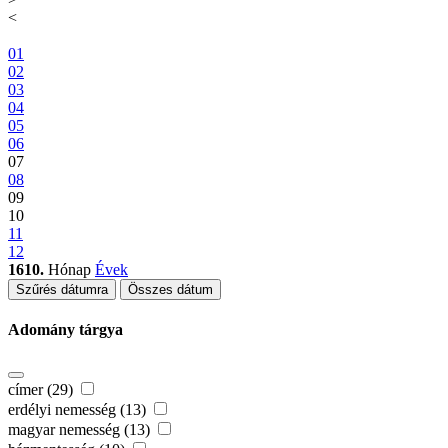
<
01
02
03
04
05
06
07
08
09
10
11
12
1610.
Hónap
Évek
Szűrés dátumra
Összes dátum
Adomány tárgya
címer (29)
erdélyi nemesség (13)
magyar nemesség (13)