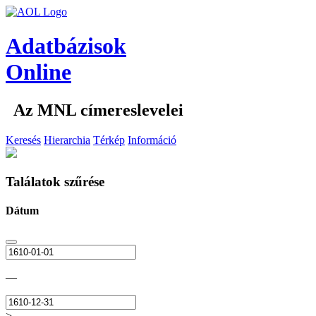
Adatbázisok
Online
Az MNL címereslevelei
Keresés
Hierarchia
Térkép
Információ
Találatok szűrése
Dátum
—
>