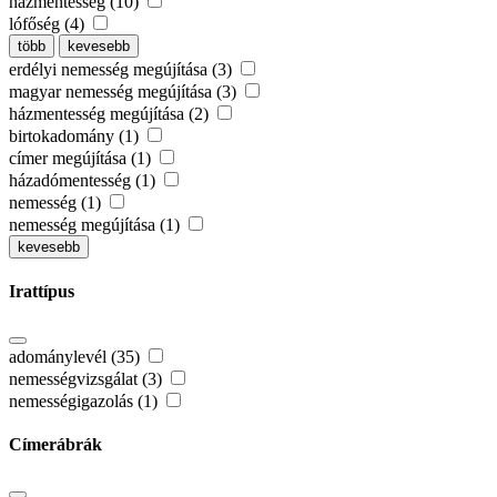
házmentesség (10)
lófőség (4)
több
kevesebb
erdélyi nemesség megújítása (3)
magyar nemesség megújítása (3)
házmentesség megújítása (2)
birtokadomány (1)
címer megújítása (1)
házadómentesség (1)
nemesség (1)
nemesség megújítása (1)
kevesebb
Irattípus
adománylevél (35)
nemességvizsgálat (3)
nemességigazolás (1)
Címerábrák