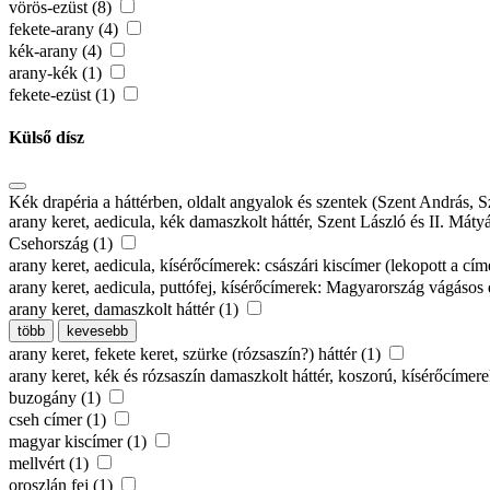
vörös-ezüst (8)
fekete-arany (4)
kék-arany (4)
arany-kék (1)
fekete-ezüst (1)
Külső dísz
Kék drapéria a háttérben, oldalt angyalok és szentek (Szent András, 
arany keret, aedicula, kék damaszkolt háttér, Szent László és II. Máty
Csehország (1)
arany keret, aedicula, kísérőcímerek: császári kiscímer (lekopott a c
arany keret, aedicula, puttófej, kísérőcímerek: Magyarország vágásos 
arany keret, damaszkolt háttér (1)
több
kevesebb
arany keret, fekete keret, szürke (rózsaszín?) háttér (1)
arany keret, kék és rózsaszín damaszkolt háttér, koszorú, kísérőcíme
buzogány (1)
cseh címer (1)
magyar kiscímer (1)
mellvért (1)
oroszlán fej (1)