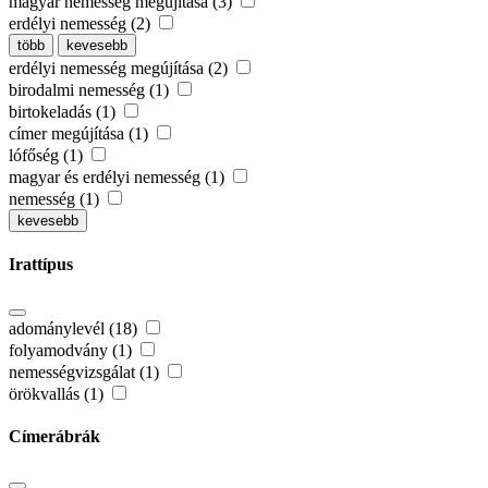
magyar nemesség megújítása (3)
erdélyi nemesség (2)
több
kevesebb
erdélyi nemesség megújítása (2)
birodalmi nemesség (1)
birtokeladás (1)
címer megújítása (1)
lófőség (1)
magyar és erdélyi nemesség (1)
nemesség (1)
kevesebb
Irattípus
adománylevél (18)
folyamodvány (1)
nemességvizsgálat (1)
örökvallás (1)
Címerábrák