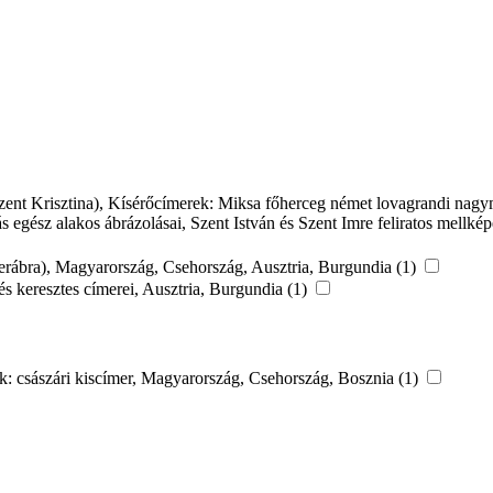
Szent Krisztina), Kísérőcímerek: Miksa főherceg német lovagrandi nagy
ás egész alakos ábrázolásai, Szent István és Szent Imre feliratos mellké
ímerábra), Magyarország, Csehország, Ausztria, Burgundia (1)
és keresztes címerei, Ausztria, Burgundia (1)
rek: császári kiscímer, Magyarország, Csehország, Bosznia (1)