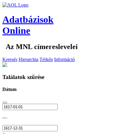
Adatbázisok
Online
Az MNL címereslevelei
Keresés
Hierarchia
Térkép
Információ
Találatok szűrése
Dátum
—
>