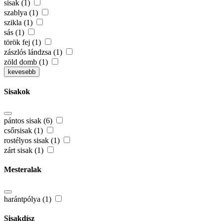
sisak (1)
szablya (1)
szikla (1)
sás (1)
török fej (1)
zászlós lándzsa (1)
zöld domb (1)
kevesebb
Sisakok
pántos sisak (6)
csőrsisak (1)
rostélyos sisak (1)
zárt sisak (1)
Mesteralak
harántpólya (1)
Sisakdísz