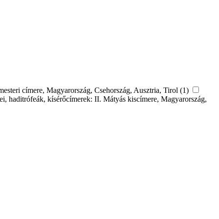
mesteri címere, Magyarország, Csehország, Ausztria, Tirol (1)
pei, haditrófeák, kísérőcímerek: II. Mátyás kiscímere, Magyarország,