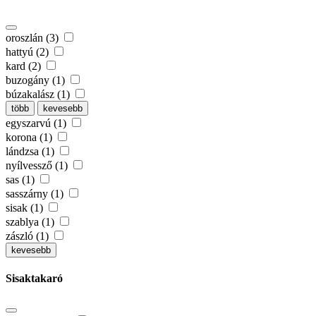
oroszlán (3)
hattyú (2)
kard (2)
buzogány (1)
búzakalász (1)
több
kevesebb
egyszarvú (1)
korona (1)
lándzsa (1)
nyílvessző (1)
sas (1)
sasszárny (1)
sisak (1)
szablya (1)
zászló (1)
kevesebb
Sisaktakaró