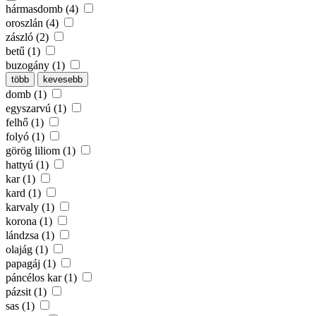
hármasdomb (4)
oroszlán (4)
zászló (2)
betű (1)
buzogány (1)
több
kevesebb
domb (1)
egyszarvú (1)
felhő (1)
folyó (1)
görög liliom (1)
hattyú (1)
kar (1)
kard (1)
karvaly (1)
korona (1)
lándzsa (1)
olajág (1)
papagáj (1)
páncélos kar (1)
pázsit (1)
sas (1)