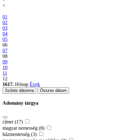
<
01
02
03
04
05
06
07
08
09
10
11
12
1617.
Hónap
Évek
Szűrés dátumra
Összes dátum
Adomány tárgya
címer (17)
magyar nemesség (8)
házmentesség (3)