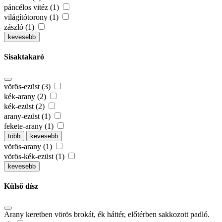
páncélos vitéz (1)
világítótorony (1)
zászló (1)
kevesebb
Sisaktakaró
vörös-ezüst (3)
kék-arany (2)
kék-ezüst (2)
arany-ezüst (1)
fekete-arany (1)
több
kevesebb
vörös-arany (1)
vörös-kék-ezüst (1)
kevesebb
Külső dísz
Arany keretben vörös brokát, ék háttér, előtérben sakkozott padló.