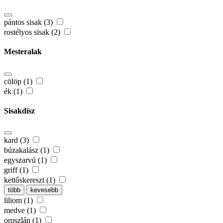
pántos sisak (3)
rostélyos sisak (2)
Mesteralak
cölöp (1)
ék (1)
Sisakdísz
kard (3)
búzakalász (1)
egyszarvú (1)
griff (1)
kettőskereszt (1)
több
kevesebb
liliom (1)
medve (1)
oroszlán (1)