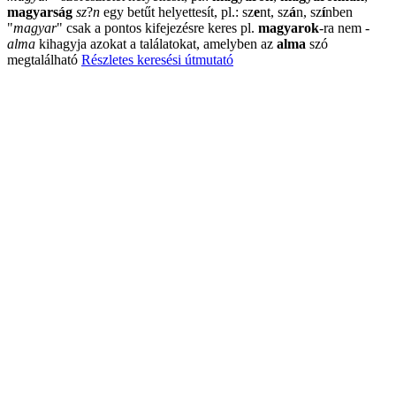
magyarság
sz
?
n
egy betűt helyettesít, pl.: sz
e
nt, sz
á
n, sz
í
nben
"
magyar
"
csak a pontos kifejezésre keres pl.
magyarok
-ra nem
-
alma
kihagyja azokat a találatokat, amelyben az
alma
szó
megtalálható
Részletes keresési útmutató