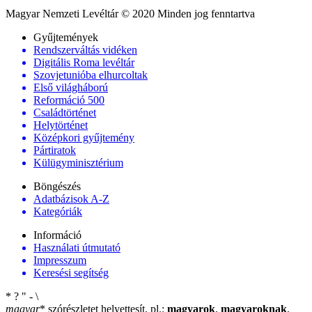
Magyar Nemzeti Levéltár © 2020 Minden jog fenntartva
Gyűjtemények
Rendszerváltás vidéken
Digitális Roma levéltár
Szovjetunióba elhurcoltak
Első világháború
Reformáció 500
Családtörténet
Helytörténet
Középkori gyűjtemény
Pártiratok
Külügyminisztérium
Böngészés
Adatbázisok A-Z
Kategóriák
Információ
Használati útmutató
Impresszum
Keresési segítség
*
?
"
-
\
magyar
*
szórészletet helyettesít, pl.:
magyarok
,
magyaroknak
,