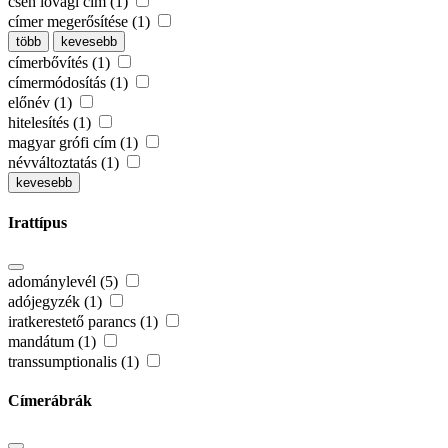
cseh lovagi cím (1)
címer megerősítése (1)
több
kevesebb
címerbővítés (1)
címermódosítás (1)
előnév (1)
hitelesítés (1)
magyar grófi cím (1)
névváltoztatás (1)
kevesebb
Irattípus
adománylevél (5)
adójegyzék (1)
iratkerestető parancs (1)
mandátum (1)
transsumptionalis (1)
Címerábrák