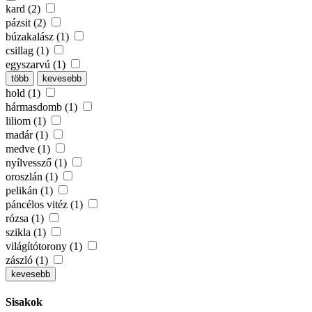
kard (2)
pázsit (2)
búzakalász (1)
csillag (1)
egyszarvú (1)
több
kevesebb
hold (1)
hármasdomb (1)
liliom (1)
madár (1)
medve (1)
nyílvessző (1)
oroszlán (1)
pelikán (1)
páncélos vitéz (1)
rózsa (1)
szikla (1)
világítótorony (1)
zászló (1)
kevesebb
Sisakok