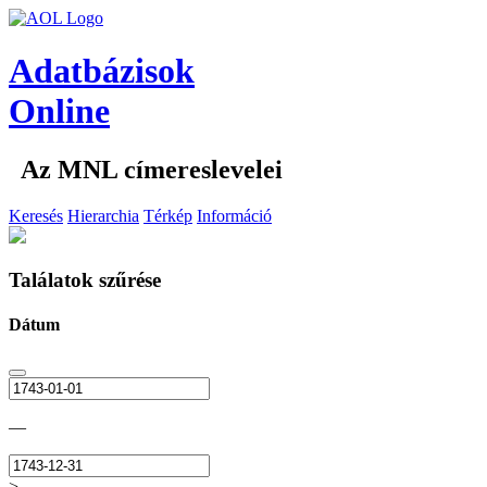
Adatbázisok
Online
Az MNL címereslevelei
Keresés
Hierarchia
Térkép
Információ
Találatok szűrése
Dátum
—
>