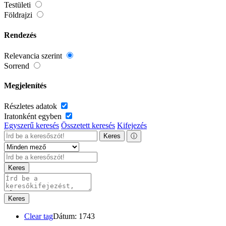
Testületi
Földrajzi
Rendezés
Relevancia szerint
Sorrend
Megjelenítés
Részletes adatok
Iratonként egyben
Egyszerű keresés
Összetett keresés
Kifejezés
Keres
ⓘ
Keres
Keres
Clear tag
Dátum: 1743