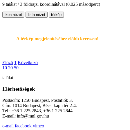
9 találat / 3 földrajzi koordinátával
(0,025 másodperc)
ikon nézet
lista nézet
térkép
A térkép megjelenítéséhez elöbb keressen!
Előző
1
Következő
10
20
50
találat
Elérhetőségek
Postacím: 1250 Budapest, Postafiók 3.
Cím: 1014 Budapest, Bécsi kapu tér 2-4.
Tel.: +36 1 225 2843, +36 1 225 2844
E-mail: info@mnl.gov.hu
e-mail
facebook
vimeo