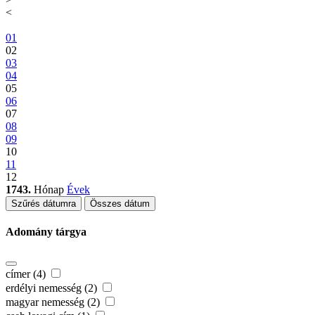
<
01
02
03
04
05
06
07
08
09
10
11
12
1743.
Hónap
Évek
Szűrés dátumra
Összes dátum
Adomány tárgya
címer (4)
erdélyi nemesség (2)
magyar nemesség (2)