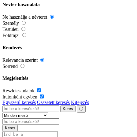
Névtér használata
Ne használja a névteret
Személy
Testületi
Földrajzi
Rendezés
Relevancia szerint
Sorrend
Megjelenítés
Részletes adatok
Iratonként egyben
Egyszerű keresés
Összetett keresés
Kifejezés
Keres
ⓘ
Keres