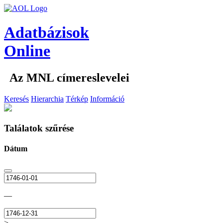
Adatbázisok
Online
Az MNL címereslevelei
Keresés
Hierarchia
Térkép
Információ
Találatok szűrése
Dátum
—
>