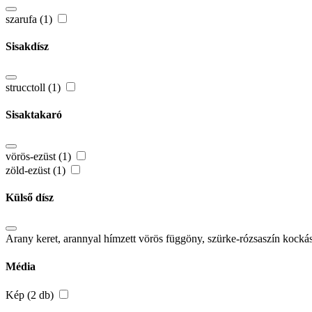
szarufa (1)
Sisakdísz
strucctoll (1)
Sisaktakaró
vörös-ezüst (1)
zöld-ezüst (1)
Külső dísz
Arany keret, arannyal hímzett vörös függöny, szürke-rózsaszín kocká
Média
Kép (2 db)