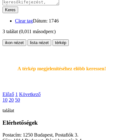
Keres
Clear tag
Dátum: 1746
3 találat
(0,011 másodperc)
ikon nézet
lista nézet
térkép
A térkép megjelenítéséhez elöbb keressen!
Előző
1
Következő
10
20
50
találat
Elérhetőségek
Postacím: 1250 Budapest, Postafiók 3.