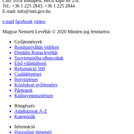
Cím: 1014 Budapest, Bécsi kapu tér 2-4.
Tel.: +36 1 225 2843, +36 1 225 2844
E-mail: info@mnl.gov.hu
e-mail
facebook
vimeo
Magyar Nemzeti Levéltár © 2020 Minden jog fenntartva
Gyűjtemények
Rendszerváltás vidéken
Digitális Roma levéltár
Szovjetunióba elhurcoltak
Első világháború
Reformáció 500
Családtörténet
Helytörténet
Középkori gyűjtemény
Pártiratok
Külügyminisztérium
Böngészés
Adatbázisok A-Z
Kategóriák
Információ
Használati útmutató