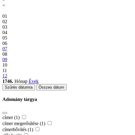
<
01
02
03
04
05
06
07
08
09
10
11
12
1746.
Hónap
Évek
Szűrés dátumra
Összes dátum
Adomány tárgya
címer (1)
címer megerősítése (1)
címerbővítés (1)