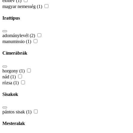
előnév (1)
magyar nemesség (1)
Irattípus
adománylevél (2)
manumissio (1)
Címerábrák
horgony (1)
nád (1)
rózsa (1)
Sisakok
pántos sisak (1)
Mesteralak