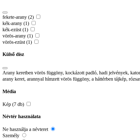
fekete-arany (2)
kék-arany (1)
kék-ezüst (1)
vörös-arany (1)
vörös-ezüst (1)
Külső dísz
Arany keretben vörös függöny, kockázott padló, hadi jelvények, kat
arany keret, arannyal hímzett vörös függöny, a háttérben tájkép, róz
Média
Kép (7 db)
Névtér használata
Ne használja a névteret
Személy