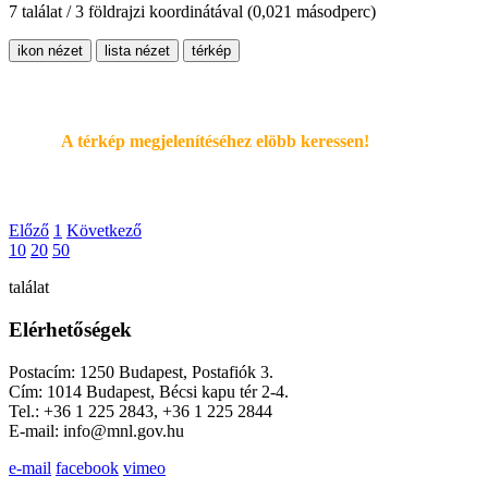
7 találat / 3 földrajzi koordinátával
(0,021 másodperc)
ikon nézet
lista nézet
térkép
A térkép megjelenítéséhez elöbb keressen!
Előző
1
Következő
10
20
50
találat
Elérhetőségek
Postacím: 1250 Budapest, Postafiók 3.
Cím: 1014 Budapest, Bécsi kapu tér 2-4.
Tel.: +36 1 225 2843, +36 1 225 2844
E-mail: info@mnl.gov.hu
e-mail
facebook
vimeo