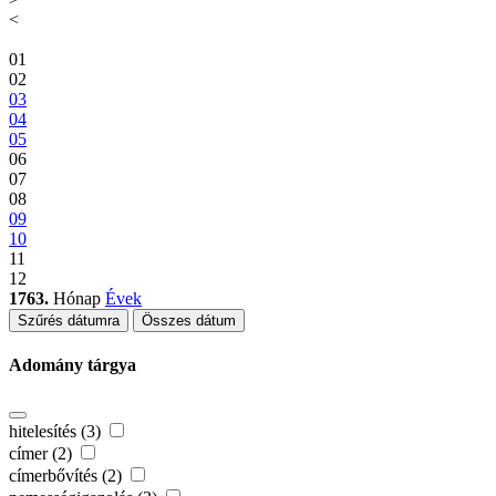
<
01
02
03
04
05
06
07
08
09
10
11
12
1763.
Hónap
Évek
Szűrés dátumra
Összes dátum
Adomány tárgya
hitelesítés (3)
címer (2)
címerbővítés (2)