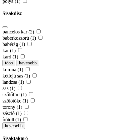
pólya (1)
Sisakdísz
páncélos kar (2)
babérkoszorú (1)
babérág (1)
kar (1)
kard (1)
több
kevesebb
korona (1)
kétfejű sas (1)
lándzsa (1)
sas (1)
szőlőfürt (1)
szőlőtőke (1)
torony (1)
zászló (1)
írótoll (1)
kevesebb
Sisaktakaró