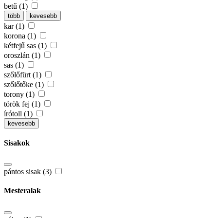
betű (1)
több
kevesebb
kar (1)
korona (1)
kétfejű sas (1)
oroszlán (1)
sas (1)
szőlőfürt (1)
szőlőtőke (1)
torony (1)
török fej (1)
írótoll (1)
kevesebb
Sisakok
pántos sisak (3)
Mesteralak