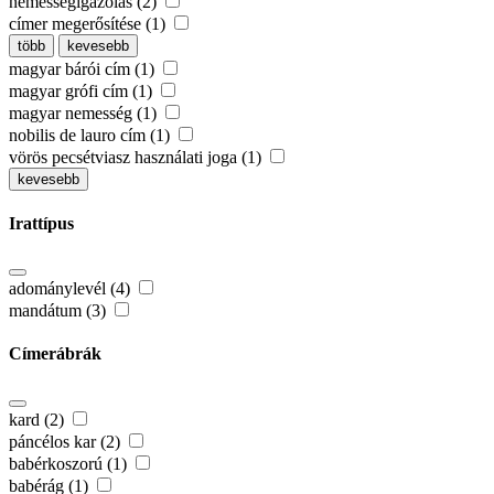
nemességigazolás (2)
címer megerősítése (1)
több
kevesebb
magyar bárói cím (1)
magyar grófi cím (1)
magyar nemesség (1)
nobilis de lauro cím (1)
vörös pecsétviasz használati joga (1)
kevesebb
Irattípus
adománylevél (4)
mandátum (3)
Címerábrák
kard (2)
páncélos kar (2)
babérkoszorú (1)
babérág (1)