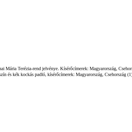
onai Mária Terézia-rend jelvénye. Kísérőcímerek: Magyarország, Cseho
saszín és kék kockás padló, kísérőcímerek: Magyarország, Csehország (1