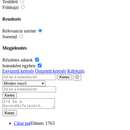
Testületi
Földrajzi
Rendezés
Relevancia szerint
Sorrend
Megjelenítés
Részletes adatok
Iratonként egyben
Egyszerű keresés
Összetett keresés
Kifejezés
Keres
ⓘ
Keres
Keres
Clear tag
Dátum: 1763