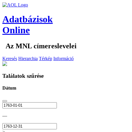
Adatbázisok
Online
Az MNL címereslevelei
Keresés
Hierarchia
Térkép
Információ
Találatok szűrése
Dátum
—
>