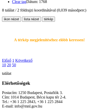
Clear tag
Dátum: 1768
8 találat / 2 földrajzi koordinátával
(0,039 másodperc)
ikon nézet
lista nézet
térkép
A térkép megjelenítéséhez elöbb keressen!
Előző
1
Következő
10
20
50
találat
Elérhetőségek
Postacím: 1250 Budapest, Postafiók 3.
Cím: 1014 Budapest, Bécsi kapu tér 2-4.
Tel.: +36 1 225 2843, +36 1 225 2844
E-mail: info@mnl.gov.hu