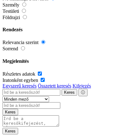
Személy
Testületi
Földrajzi
Rendezés
Relevancia szerint
Sorrend
Megjelenítés
Részletes adatok
Iratonként egyben
Egyszerű keresés
Összetett keresés
Kifejezés
Keres
ⓘ
Keres
Keres