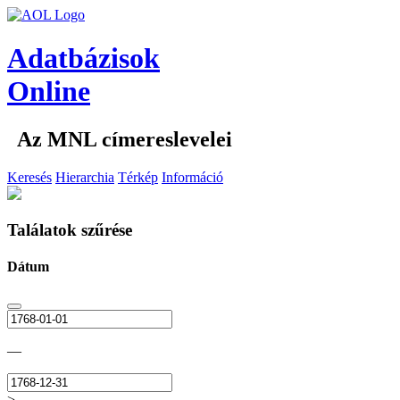
Adatbázisok
Online
Az MNL címereslevelei
Keresés
Hierarchia
Térkép
Információ
Találatok szűrése
Dátum
—
>