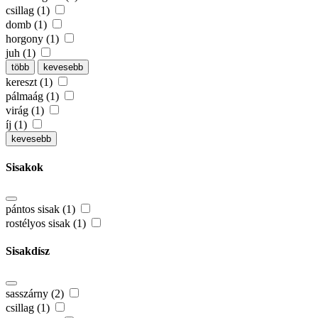
csillag (1)
domb (1)
horgony (1)
juh (1)
több
kevesebb
kereszt (1)
pálmaág (1)
virág (1)
íj (1)
kevesebb
Sisakok
pántos sisak (1)
rostélyos sisak (1)
Sisakdísz
sasszárny (2)
csillag (1)