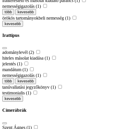
iratkerestető és másolat kiadató parancs (1)
nemességigazolás (1)
több
kevesebb
örökös tartományokbeli nemesség (1)
kevesebb
Irattípus
adománylevél (2)
hiteles másolat kiadása (1)
jelentés (1)
mandátum (1)
nemességigazolás (1)
több
kevesebb
tanúvallatási jegyzőkönyv (1)
testimonialis (1)
kevesebb
Címerábrák
Szent Ágnes (1)