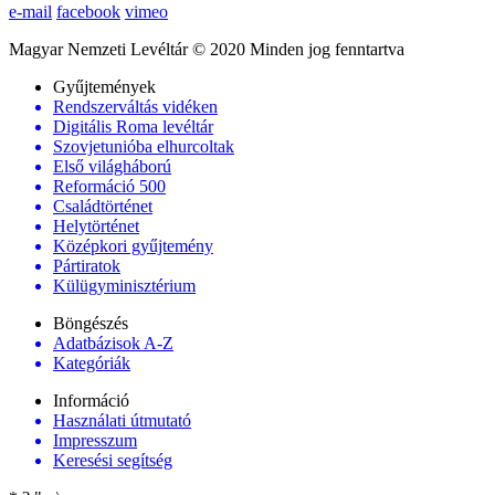
e-mail
facebook
vimeo
Magyar Nemzeti Levéltár © 2020 Minden jog fenntartva
Gyűjtemények
Rendszerváltás vidéken
Digitális Roma levéltár
Szovjetunióba elhurcoltak
Első világháború
Reformáció 500
Családtörténet
Helytörténet
Középkori gyűjtemény
Pártiratok
Külügyminisztérium
Böngészés
Adatbázisok A-Z
Kategóriák
Információ
Használati útmutató
Impresszum
Keresési segítség