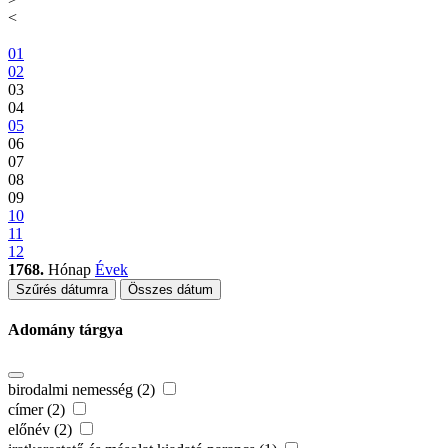
<
01
02
03
04
05
06
07
08
09
10
11
12
1768.
Hónap
Évek
Szűrés dátumra
Összes dátum
Adomány tárgya
birodalmi nemesség (2)
címer (2)
előnév (2)