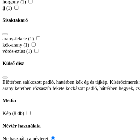
horgony (1)
íj (1)
Sisaktakaró
arany-fekete (1)
kék-arany (1)
vörös-ezüst (1)
Külső dísz
Előtérben sakkozott padló, háttérben kék ég és tájkép. Kísérőcímerek
arany keretben rózsaszín-fekete kockázott padló, háttérben hegyek, c
Média
Kép (8 db)
Névtér használata
Ne használja a névteret