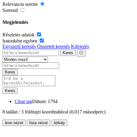
Relevancia szerint
Sorrend
Megjelenítés
Részletes adatok
Iratonként egyben
Egyszerű keresés
Összetett keresés
Kifejezés
Keres
ⓘ
Keres
Keres
Clear tag
Dátum: 1794
8 találat / 3 földrajzi koordinátával
(0,017 másodperc)
ikon nézet
lista nézet
térkép