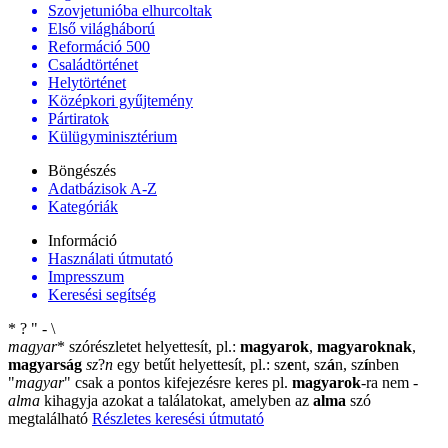
Szovjetunióba elhurcoltak
Első világháború
Reformáció 500
Családtörténet
Helytörténet
Középkori gyűjtemény
Pártiratok
Külügyminisztérium
Böngészés
Adatbázisok A-Z
Kategóriák
Információ
Használati útmutató
Impresszum
Keresési segítség
*
?
"
-
\
magyar
*
szórészletet helyettesít, pl.:
magyarok
,
magyaroknak
,
magyarság
sz
?
n
egy betűt helyettesít, pl.: sz
e
nt, sz
á
n, sz
í
nben
"
magyar
"
csak a pontos kifejezésre keres pl.
magyarok
-ra nem
-
alma
kihagyja azokat a találatokat, amelyben az
alma
szó
megtalálható
Részletes keresési útmutató