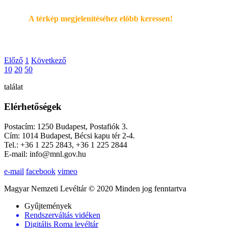
A térkép megjelenítéséhez elöbb keressen!
Előző
1
Következő
10
20
50
találat
Elérhetőségek
Postacím: 1250 Budapest, Postafiók 3.
Cím: 1014 Budapest, Bécsi kapu tér 2-4.
Tel.: +36 1 225 2843, +36 1 225 2844
E-mail: info@mnl.gov.hu
e-mail
facebook
vimeo
Magyar Nemzeti Levéltár © 2020 Minden jog fenntartva
Gyűjtemények
Rendszerváltás vidéken
Digitális Roma levéltár