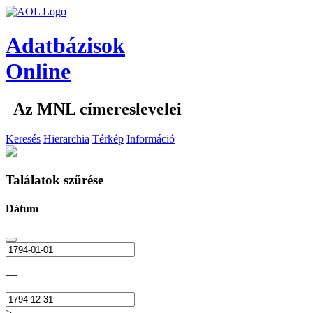
Adatbázisok
Online
Az MNL címereslevelei
Keresés
Hierarchia
Térkép
Információ
Találatok szűrése
Dátum
—
>