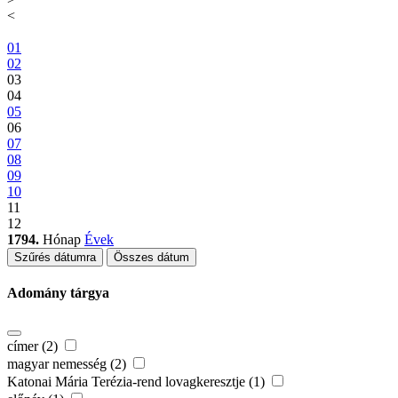
<
01
02
03
04
05
06
07
08
09
10
11
12
1794.
Hónap
Évek
Szűrés dátumra
Összes dátum
Adomány tárgya
címer (2)
magyar nemesség (2)
Katonai Mária Terézia-rend lovagkeresztje (1)