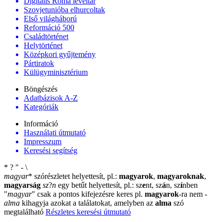
Digitális Roma levéltár
Szovjetunióba elhurcoltak
Első világháború
Reformáció 500
Családtörténet
Helytörténet
Középkori gyűjtemény
Pártiratok
Külügyminisztérium
Böngészés
Adatbázisok A-Z
Kategóriák
Információ
Használati útmutató
Impresszum
Keresési segítség
*
?
"
-
\
magyar
*
szórészletet helyettesít, pl.:
magyarok
,
magyaroknak
,
magyarság
sz
?
n
egy betűt helyettesít, pl.: sz
e
nt, sz
á
n, sz
í
nben
"
magyar
"
csak a pontos kifejezésre keres pl.
magyarok
-ra nem
-
alma
kihagyja azokat a találatokat, amelyben az
alma
szó
megtalálható
Részletes keresési útmutató