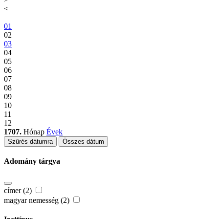
<
01
02
03
04
05
06
07
08
09
10
11
12
1707.
Hónap
Évek
Szűrés dátumra
Összes dátum
Adomány tárgya
címer (2)
magyar nemesség (2)