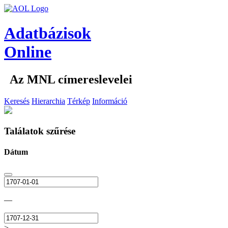
Adatbázisok
Online
Az MNL címereslevelei
Keresés
Hierarchia
Térkép
Információ
Találatok szűrése
Dátum
—
>