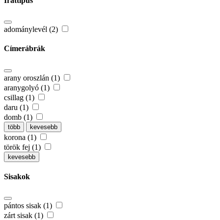
Irattípus
adománylevél (2)
Címerábrák
arany oroszlán (1)
aranygolyó (1)
csillag (1)
daru (1)
domb (1)
több
kevesebb
korona (1)
török fej (1)
kevesebb
Sisakok
pántos sisak (1)
zárt sisak (1)