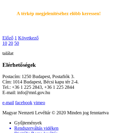
A térkép megjelenítéséhez elöbb keressen!
Előző
1
Következő
10
20
50
találat
Elérhetőségek
Postacím: 1250 Budapest, Postafiók 3.
Cím: 1014 Budapest, Bécsi kapu tér 2-4.
Tel.: +36 1 225 2843, +36 1 225 2844
E-mail: info@mnl.gov.hu
e-mail
facebook
vimeo
Magyar Nemzeti Levéltár © 2020 Minden jog fenntartva
Gyűjtemények
Rendszerváltás vidéken