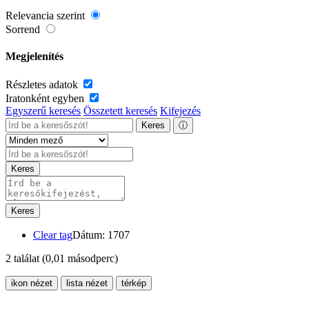
Relevancia szerint
Sorrend
Megjelenítés
Részletes adatok
Iratonként egyben
Egyszerű keresés
Összetett keresés
Kifejezés
Keres
ⓘ
Keres
Keres
Clear tag
Dátum: 1707
2 találat
(0,01 másodperc)
ikon nézet
lista nézet
térkép