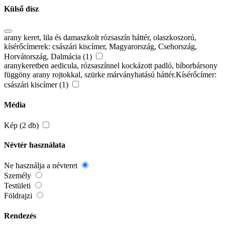
Külső dísz
arany keret, lila és damaszkolt rózsaszín háttér, olaszkoszorú,
kísérőcímerek: császári kiscímer, Magyarország, Csehország,
Horvátország, Dalmácia (1)
aranykeretben aedicula, rózsaszínnel kockázott padló, bíborbársony
függöny arany rojtokkal, szürke márványhatású háttér.Kísérőcímer:
császári kiscímer (1)
Média
Kép (2 db)
Névtér használata
Ne használja a névteret
Személy
Testületi
Földrajzi
Rendezés