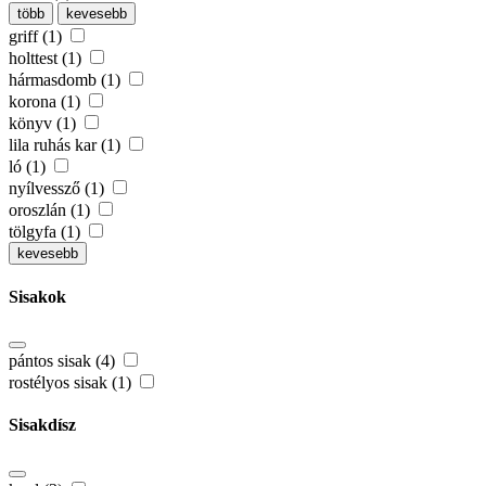
több
kevesebb
griff (1)
holttest (1)
hármasdomb (1)
korona (1)
könyv (1)
lila ruhás kar (1)
ló (1)
nyílvessző (1)
oroszlán (1)
tölgyfa (1)
kevesebb
Sisakok
pántos sisak (4)
rostélyos sisak (1)
Sisakdísz