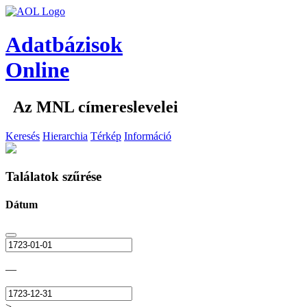
Adatbázisok
Online
Az MNL címereslevelei
Keresés
Hierarchia
Térkép
Információ
Találatok szűrése
Dátum
—
>