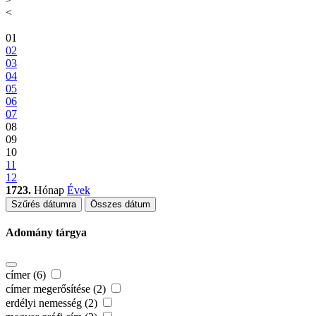
<
01
02
03
04
05
06
07
08
09
10
11
12
1723.
Hónap
Évek
Szűrés dátumra
Összes dátum
Adomány tárgya
címer (6)
címer megerősítése (2)
erdélyi nemesség (2)