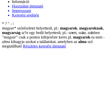
Információ
Használati útmutató
Impresszum
Keresési segítség
*
?
"
-
\
magyar
*
szórészletet helyettesít, pl.:
magyarok
,
magyaroknak
,
magyarság
sz
?
n
egy betűt helyettesít, pl.: sz
e
nt, sz
á
n, sz
í
nben
"
magyar
"
csak a pontos kifejezésre keres pl.
magyarok
-ra nem
-
alma
kihagyja azokat a találatokat, amelyben az
alma
szó
megtalálható
Részletes keresési útmutató