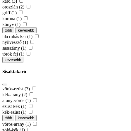
kard (3)
oroszlán (2)
griff (1)
korona (1)
könyv (1)
több
kevesebb
lila ruhás kar (1)
nyílvessző (1)
sasszárny (1)
török fej (1)
kevesebb
Sisaktakaró
vörös-ezüst (3)
kék-arany (2)
arany-vörös (1)
ezüst-kék (1)
kék-ezüst (1)
több
kevesebb
vörös-arany (1)
zöld-kék (1)