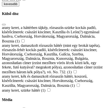
kevesebb
Külső dísz
arany keret, a háttérben tájkép, rózsaszín-szürke kockás padló,
kísérőcímerek: császári kiscímer, Kasztília és León(?) egymással
hasítva, Csehország, Horvátország, Magyarország, Dalmácia,
Bosznia (1)
arany keret, damaszkolt rózsaszín háttér (mint egy brokát tapéta),
rózsaszín-fehér kockás padló, kísérőcímerek: császári kiscímer,
Horvátország, Csehország, Kasztília, Galícia, Szerbia,
Magyarország, Dalmácia, Bosznia, Kunország, Bulgária,
azonosítatlan címer (ezüst mezőben vörös lécek közti kék, egy
fekete, futó kutyával? megrakott pólya), azonosítatlan címer (ezüst
mezőben három kék pólya?), vö. No. 732. (1)
arany keret, kék és damaszkolt rózsaszín háttér, koszorú,
kísérőcímerek: császári kiscímer, Horvátország, Csehország,
Kasztília, Magyarország, Dalmácia, Bosznia (1)
arany keret, szürke háttér (1)
Média