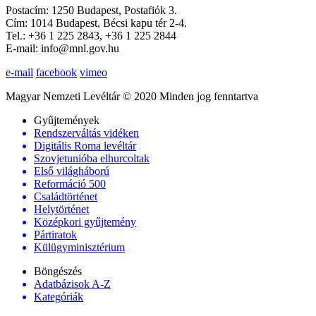
Postacím: 1250 Budapest, Postafiók 3.
Cím: 1014 Budapest, Bécsi kapu tér 2-4.
Tel.: +36 1 225 2843, +36 1 225 2844
E-mail: info@mnl.gov.hu
e-mail
facebook
vimeo
Magyar Nemzeti Levéltár © 2020 Minden jog fenntartva
Gyűjtemények
Rendszerváltás vidéken
Digitális Roma levéltár
Szovjetunióba elhurcoltak
Első világháború
Reformáció 500
Családtörténet
Helytörténet
Középkori gyűjtemény
Pártiratok
Külügyminisztérium
Böngészés
Adatbázisok A-Z
Kategóriák