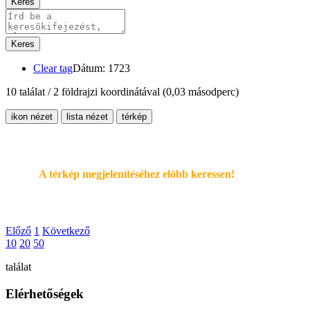
Keres
Keres
Clear tag
Dátum: 1723
10 találat / 2 földrajzi koordinátával
(0,03 másodperc)
ikon nézet
lista nézet
térkép
A térkép megjelenítéséhez elöbb keressen!
Előző
1
Következő
10
20
50
találat
Elérhetőségek