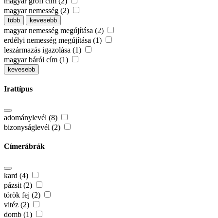
magyar grófi cím (2)
magyar nemesség (2)
több
kevesebb
magyar nemesség megújítása (2)
erdélyi nemesség megújítása (1)
leszármazás igazolása (1)
magyar bárói cím (1)
kevesebb
Irattípus
adománylevél (8)
bizonyságlevél (2)
Címerábrák
kard (4)
pázsit (2)
török fej (2)
vitéz (2)
domb (1)