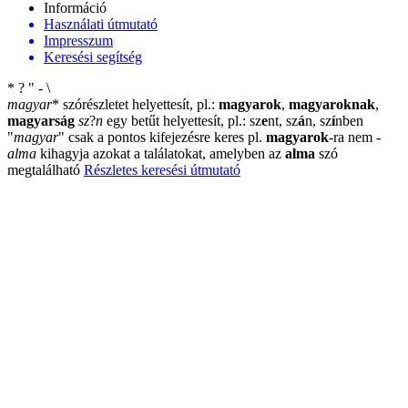
Információ
Használati útmutató
Impresszum
Keresési segítség
*
?
"
-
\
magyar
*
szórészletet helyettesít, pl.:
magyarok
,
magyaroknak
,
magyarság
sz
?
n
egy betűt helyettesít, pl.: sz
e
nt, sz
á
n, sz
í
nben
"
magyar
"
csak a pontos kifejezésre keres pl.
magyarok
-ra nem
-
alma
kihagyja azokat a találatokat, amelyben az
alma
szó
megtalálható
Részletes keresési útmutató