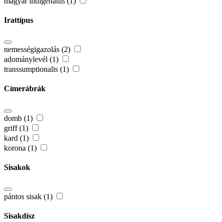
magyar indigenátus (1)
Irattípus
nemességigazolás (2)
adománylevél (1)
transsumptionalis (1)
Címerábrák
domb (1)
griff (1)
kard (1)
korona (1)
Sisakok
pántos sisak (1)
Sisakdísz