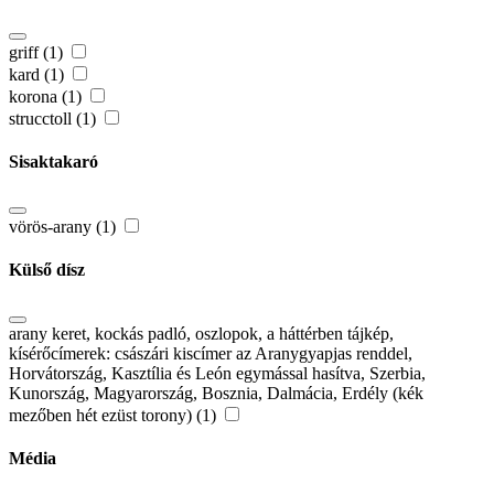
griff (1)
kard (1)
korona (1)
strucctoll (1)
Sisaktakaró
vörös-arany (1)
Külső dísz
arany keret, kockás padló, oszlopok, a háttérben tájkép,
kísérőcímerek: császári kiscímer az Aranygyapjas renddel,
Horvátország, Kasztília és León egymással hasítva, Szerbia,
Kunország, Magyarország, Bosznia, Dalmácia, Erdély (kék
mezőben hét ezüst torony) (1)
Média