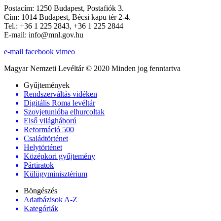
Postacím: 1250 Budapest, Postafiók 3.
Cím: 1014 Budapest, Bécsi kapu tér 2-4.
Tel.: +36 1 225 2843, +36 1 225 2844
E-mail: info@mnl.gov.hu
e-mail
facebook
vimeo
Magyar Nemzeti Levéltár © 2020 Minden jog fenntartva
Gyűjtemények
Rendszerváltás vidéken
Digitális Roma levéltár
Szovjetunióba elhurcoltak
Első világháború
Reformáció 500
Családtörténet
Helytörténet
Középkori gyűjtemény
Pártiratok
Külügyminisztérium
Böngészés
Adatbázisok A-Z
Kategóriák