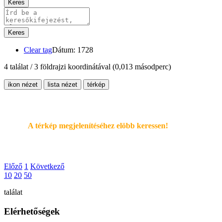
Keres
Keres
Clear tag
Dátum: 1728
4 találat / 3 földrajzi koordinátával
(0,013 másodperc)
ikon nézet
lista nézet
térkép
A térkép megjelenítéséhez elöbb keressen!
Előző
1
Következő
10
20
50
találat
Elérhetőségek