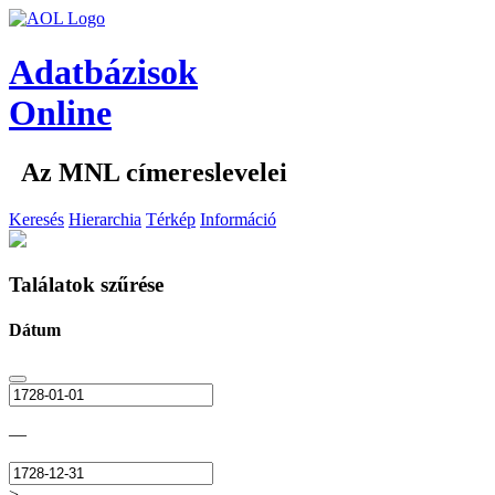
Adatbázisok
Online
Az MNL címereslevelei
Keresés
Hierarchia
Térkép
Információ
Találatok szűrése
Dátum
—
>