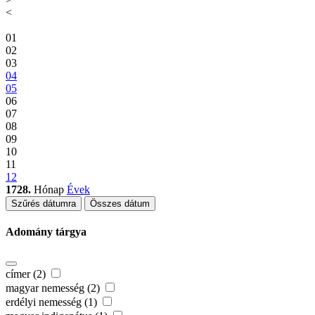
<
01
02
03
04
05
06
07
08
09
10
11
12
1728.
Hónap
Évek
Szűrés dátumra
Összes dátum
Adomány tárgya
címer (2)
magyar nemesség (2)
erdélyi nemesség (1)